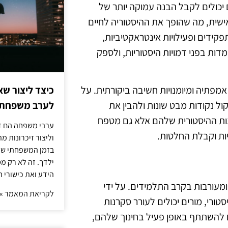
ם יכולים לקבל הבנה עמוקה יותר של
שית, מה שהופך את ההיסטוריה לחיים
קידים ופעילויות אינטראקטיביות,
ות בפני דמויות היסטוריות, ולספק
אמפתיה ומיומנויות חשיבה ביקורתית. על
כיצד ליצור שא
ול נקודות מבט שונות ולהבין את
לערב משפחתי
נות ההיסטורית שלהם אלא גם מטפח
ערבי משפחה הם דר
יות וקבלת החלטות.
וליצור זיכרונות 
בזמן המשפחתי שלך
ילדך. זה לא רק מ
הידע ואת כישורי 
 ומעורבות בקרב התלמידים. על ידי
לקריאת המאמר »
רי, מורים יכולים לעורר סקרנות
להשתתף באופן פעיל בחינוך שלהם,