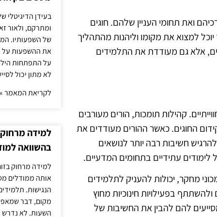
בעידן הדיגיטלי של
כיהם ואת תחומי העניין שלהם. חוגים
ומתרקם, ולאור זא
 יוכל למצוא את מקומו וליהנות מהתהליך
של השפעותיו. המעק
דים, אלא גם מעודדת את התלמידים
את ההשפעות על הב
על התפתחות הילד.
לא מתון יכול לסיי
לקריאת המאמר »
יתיים. קהילות תומכות, הורים מעורבים
קידום החוגים. כאשר ההורים מעודדים את
למידה מרחוק ב
רגיש חשיבות רבה יותר לנושאים
בהשוואה למוד
 לימודים עתידיים בתחומים המדעיים.
למידה מרחוק בזום
מכוני מחקר, יכולות להעניק לתלמידים
אותה ממודלים מסו
הנגישות. תלמידים
ולהשתתף בפעילויות חינוכיות מחוץ
מקום, דבר שמאפש
סייעים להם להבין את החשיבות של
השעות. לא נדרש ז