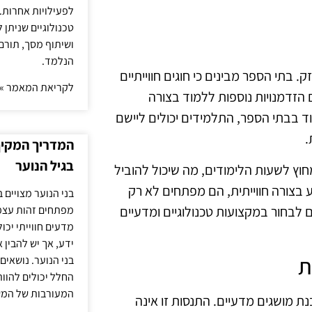
לפעילויות אחרות. 
טכנולוגיים שניתן 
ושיתוף מסך, תורם
הנלמד.
תחזק. בתי הספר מבינים כי חוגים חווייתיים
לקריאת המאמר »
זדמנויות נוספות ללמוד בצורה
וד בבתי הספר, התלמידים יכולים ליישם
.
המדריך המקיף 
בגיל הנוער
וץ לשעות הלימודים, מה שיכול להוביל
 בצורה חווייתית, הם מפתחים לא רק
בני הנוער מצויים 
לבחור במקצועות טכנולוגיים ומדעיים
מפתחים זהות עצמי
מדעים חווייתי יכ
ידע, אך יש להבין 
ת
בני הנוער. נושאים 
החלל יכולים להוו
המעורבות של המ
ת מושגים מדעיים. התנסות זו אינה