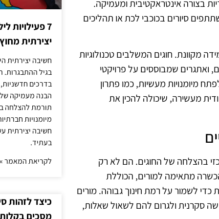
דיות בצורה אינטראקטיבית ומעמיקה.
תפים סיורים בכוכבי לכת או תהליכים
7 פעילויות ל
יצירתית מחוץ
ידה מקוונת. חוגים המשלבים טכנולוגיות
חשיבה יצירתית היא
ים, ואתגרים שמבוססים על פרויקטי
בגיל ההתבגרות. ה
 לפתח מיומנויות מעשיות, כמו פתרון
בדרכים חדשניות, 
הבנה מעמיקה של ה
מודית מעשירה, שיכולה להכין את
תורמת להצלחה בלי
מיומנויות חברתיות
חשיבה יצירתית עש
ים
בעתיד.
כזי בהצלחה של החוגים. הם לא רק
לקריאת המאמר »
 הכשרה מתאימה למורים, הכוללת
 כדי לשמור על רמת חינוך גבוהה. מורים
כיצד לזהות ס
ישה סקרנית ולגרום להם לשאול שאלות,
מסכים בקלות