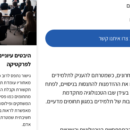
ם
רו איתנו קשר
היבטים עיוניי
לפרקטיקה
האחרונים, כשמטרתם להעניק לתלמידים
גישור נתפס לרוב כ
מאחוריו עומדת תש
ם את ההזדמנות להתנסות בניסויים, לפתח
תקשורת וקבלת החל
 בעידן שבו הטכנולוגיה מתקדמת
מתחומים כמו פסיכו
בות של תלמידים במגוון תחומים מדעיים.
המשחקים ופילוסופי
מאפשרת לראות בג
חשיבתית שמטרתה ש
אדם.
ההתפתחויות הטכנולוגיות והשינויים