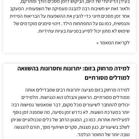
בעידן הדיגיטלי של היום, הביקוש לזמן מסכים הולך ומתרקם,
ולאור זאת יש חשיבות רבה להבנה מעמיקה של השפעותיו. המעקב
אחר זמן מסכים חיוני כדי להבין את ההשפעות על הבריאות הפיזית
והנפשית, כמו גם על התפתחות הילד. זיהוי סימנים מוקדמים של
שימוש לא מתון יכול לסייע במניעת בעיות עתידיות.
לקריאת המאמר »
למידה מרחוק בזום: יתרונות וחסרונות בהשוואה
למודלים מסורתיים
למידה מרחוק בזום מציעה יתרונות רבים שמבדילים אותה
ממודלים מסורתיים. הראשון והבולט הוא הנגישות. תלמידים
יכולים להתחבר לשיעורים מכל מקום, דבר שמאפשר גמישות רבה
יותר במערכת השעות. לא נדרש זמן נסיעה, מה שמפנה זמן נוסף
לפעילויות אחרות. כמו כן, המגוון הרחב של כלים טכנולוגיים שניתן
לשלב בשיעורים, כגון מצגות, סקרים ושיתוף מסך, תורם להנגשה
טובה יותר של החומר הנלמד.