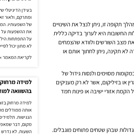
בעידן הדיגיטלי של
ומתרקם, ולאור זא
לך תקופה זו, ניתן לנצל את השינויים
של השפעותיו. המעק
את ההשפעות על הב
לות החשובות היא לערוך בדיקה כללית
על התפתחות הילד.
 את מצב השורשים ולוודא שהצמחים
לא מתון יכול לסיי
לא תקינה, ניתן לחתוך אותם או
לקריאת המאמר »
מקומות מסוימים ולנסות גידול של
למידה מרחוק ב
ין או בזיליקום, אשר לא רק מעניקים
בהשוואה למוד
ל הקמת אזורי ישיבה או פינות חמד
למידה מרחוק בזום
אותה ממודלים מסו
הנגישות. תלמידים
מקום, דבר שמאפש
 הגדולות שבהן שטחים פתוחים מוגבלים.
השעות. לא נדרש ז