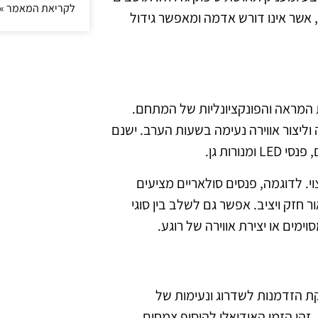
לקריאת המאמר »
י, אשר אינו דורש אדמה ומאפשר גידול
 המראה והפונקציונליות של המתחם.
וליצור אווירה נעימה בשעות הערב. ישנם
רות גן.
י. לדוגמה, פנסים סולאריים מציעים
 הסביבה, בעוד שמנורות LED מספקות אור חזק ויציב. אפשר גם לשלב בין סוגי
מים או יצירת אווירה של רוגע.
ת הזדמנות לשדרוג ונעימות של
הו הזמן האידיאלי להוסיף צמחים