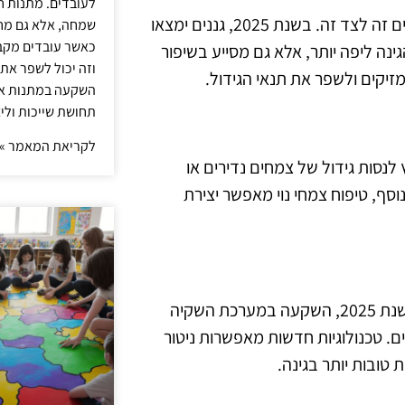
לעובדים. מתנות ח
גינת ירק משולבת היא רעיון מעניין המשלב סוגים שונים של צמחים זה לצד זה. בשנת 2025, גננים ימצאו
שמחה, אלא גם מחז
כאשר עובדים מקבל
ינה ליפה יותר, אלא גם מסייע בשיפור
וזה יכול לשפר את 
זיקים ולשפר את תנאי הגידול.
השקעה במתנות איכ
תחושת שייכות וליצ
לקריאת המאמר »
בלתי נפרד מהגינון הביתי. בשנת 2025, מומלץ לנסות גידול של צמחים נדירים או
וסף, טיפוח צמחי נוי מאפשר יצירת
מערכות השקיה חכמות הפכו לחלק בלתי נפרד מגינון מודרני. בשנת 2025, השקעה במערכת השקיה
ם. טכנולוגיות חדשות מאפשרות ניטור
ובות יותר בגינה.