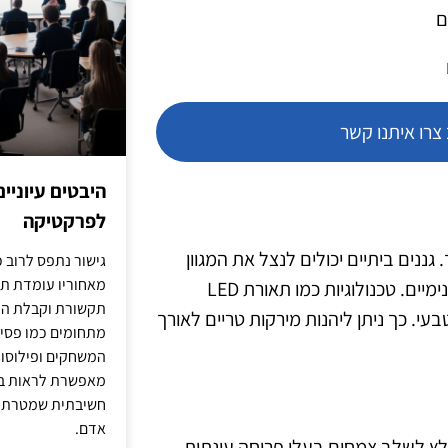
ם
רו איתנו קשר
היבטים עיוניי
לפרקטיקה
מיד. גננים ביתיים יכולים לנצל את המגוון
גישור נתפס לרוב כ
מאחוריו עומדת תש
הרחב של ערכות גידול זעירות שמיועדות למרפסת או לחללים פנימיים. טכנולוגיות כמו תאורת LED
תקשורת וקבלת החל
. כך ניתן ליהנות מירקות טריים לאורך
מתחומים כמו פסיכו
המשחקים ופילוסופי
מאפשרת לראות בג
חשיבתית שמטרתה ש
אדם.
 להוסיף צבע ויופי לכל חלל חיצוני. בשנת 2025, מומלץ לשלב צמחים בעלי פריחה עונתית