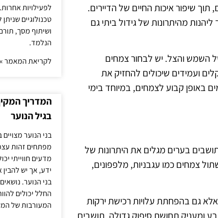
תוך שיפור איכות החיים של הדיירים.
לפעילויות אחרות. 
טכנולוגיים שניתן 
 ליהנות מהיתרונות של גידול ביתי גם
ושיתוף מסך, תורם
הנלמד.
 של השמש והצל. יש לבחור צמחים
לקריאת המאמר »
ים ועמידים שיכולים להחזיק את
 באופן קבוע לצמחים, במיוחד בימי
המדריך המקיף 
בגיל הנוער
בני הנוער מצויים 
מפתחים זהות עצמי
תושבים בערים מגלים את היתרונות של
מדעים חווייתי יכ
שתול צמחים כמו עגבניות, מלפפונים,
ידע, אך יש להבין 
בני הנוער. נושאים 
החלל יכולים להוו
 אלא גם בהפחתת עלויות רכישת ירקות
המעורבות של המ
ע ומעניק תחושת סיפוק גדולה. תושבים