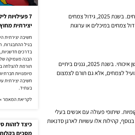
גם גננים המתגוררים באזורים אורבניים יכולים ליהנות מגידול צמחים. בשנת 2025, גידול צמחים
7 פעילויות ל
דול צמחים במיכלים או ערוגות
יצירתית מחוץ
חשיבה יצירתית היא
בגיל ההתבגרות. ה
בדרכים חדשניות, 
הבנה מעמיקה של ה
הכנת קומפוסט ביתי היא דרך מצוינת להפוך פסולת אורגנית לדשן איכותי. בשנת 2025, גננים ביתיים
תורמת להצלחה בלי
מועיל לצמחים, אלא גם תורם לצמצום
מיומנויות חברתיות
חשיבה יצירתית עש
בעתיד.
לקריאת המאמר »
ן מקומיות. שיתופי פעולה עם אנשים בעלי
בנוסף, קהילות אלו עשויות לארגן סדנאות
כיצד לזהות ס
מסכים בקלות