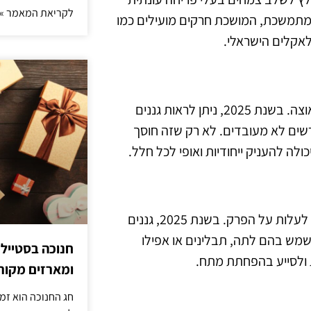
לקריאת המאמר »
חה מתמשכת, המושכת חרקים מועילים כמו
לאקלים הישראלי.
שימוש בחומרים ממוחזרים בגינון הוא מגמה שהולכת ותופסת תאוצה. בשנת 2025, ניתן לראות גננים
רשים לא מעובדים. לא רק שזה חוסך
לה להעניק ייחודיות ואופי לכל חלל.
הגידול של צמחים טיפוליים כמו בזיליקום, מנטה ולבנדר ממשיך לעלות על הפרק. בשנת 2025, גננים
לשמש בהם לתה, תבלינים או אפילו
חנוכה בסטייל
ת ולסייע בהפחתת מתח.
ומארזים מקורי
חג החנוכה הוא זמ