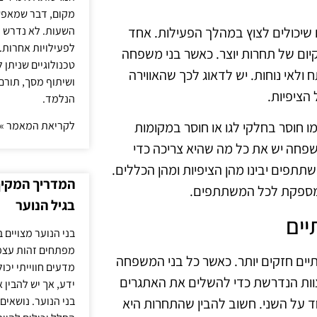
מקום, דבר שמאפש
השעות. לא נדרש ז
 שיכולים לצוץ במהלך הפעילות. אחד
לפעילויות אחרות. 
ום של תחרות יוצר. כאשר בני משפחה
טכנולוגיים שניתן 
לאי נוחות. יש לדאוג לכך שהאווירה
ושיתוף מסך, תורם
הציפיות.
הנלמד.
לקריאת המאמר »
ו חוסר בחלקי לגו או חוסר במקומות
 משפחה יש את כל מה שהיא צריכה כדי
תתפים יבינו מהן הציפיות ומהן הכללים.
המדריך המקיף 
ה ומספקת לכל המשתתפים.
בגיל הנוער
ים
בני הנוער מצויים 
מפתחים זהות עצמי
ים חזקים יותר. כאשר כל בני המשפחה
מדעים חווייתי יכ
צוות הנדרשת כדי להשלים את האתגרים
ידע, אך יש להבין 
בני הנוער. נושאים 
ד על השני. חשוב להבין שהתחרות היא