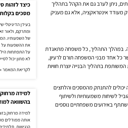
תים, ניתן לערב גם את הקהל בתהליך
כיצד לזהות ס
ק מעודד אינטראקציה, אלא גם מעניק
מסכים בקלות
בעידן הדיגיטלי של
ומתרקם, ולאור זא
של השפעותיו. המעק
את ההשפעות על הב
חה. במהלך התהליך, כל משפחה מתאגדת
על התפתחות הילד.
ר כל אחד מבני המשפחה תורם לרעיון,
לא מתון יכול לסיי
 המשותפת בתהליך הבנייה יוצרת חוויות
לקריאת המאמר »
ה יכולים להתנתק מהמסכים והלחצים
למידה מרחוק ב
הוביל לשיחות משמעותיות ולשיתוף
בהשוואה למוד
השתתף באירועים משפחתיים נוספים
למידה מרחוק בזום
אותה ממודלים מסו
הנגישות. תלמידים