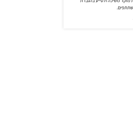
ת מוקד משיכה ולסייע בהגברת
שתתפים.