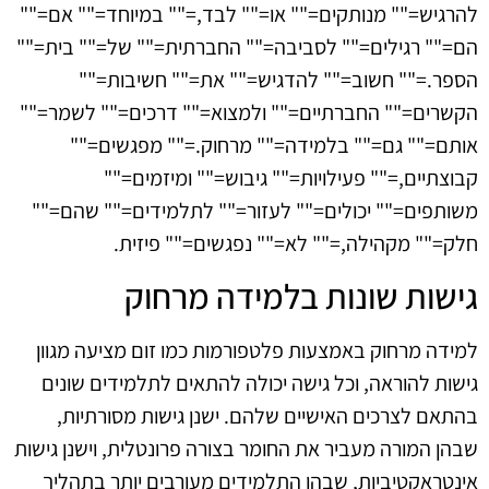
להרגיש="" מנותקים="" או="" לבד,="" במיוחד="" אם=""
הם="" רגילים="" לסביבה="" החברתית="" של="" בית=""
הספר.="" חשוב="" להדגיש="" את="" חשיבות=""
הקשרים="" החברתיים="" ולמצוא="" דרכים="" לשמר=""
אותם="" גם="" בלמידה="" מרחוק.="" מפגשים=""
קבוצתיים,="" פעילויות="" גיבוש="" ומיזמים=""
משותפים="" יכולים="" לעזור="" לתלמידים="" שהם=""
חלק="" מקהילה,="" לא="" נפגשים="" פיזית.
גישות שונות בלמידה מרחוק
למידה מרחוק באמצעות פלטפורמות כמו זום מציעה מגוון
גישות להוראה, וכל גישה יכולה להתאים לתלמידים שונים
בהתאם לצרכים האישיים שלהם. ישנן גישות מסורתיות,
שבהן המורה מעביר את החומר בצורה פרונטלית, וישנן גישות
אינטראקטיביות, שבהן התלמידים מעורבים יותר בתהליך