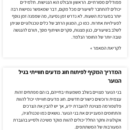
ממודלים מסורתיים. הראשון והבולט הוא הנגישות. תלמידים
יכולים להתחבר לשיעורים מכל מקום, דבר שמאפשר גמישות רבה
יותר במערכת השעות. לא נדרש זמן נסיעה, מה שמפנה זמן נוסף
לפעילויות אחרות. כמו כן, המגוון הרחב של כלים טכנולוגיים שניתן
לשלב בשיעורים, כגון מצגות, סקרים ושיתוף מסך, תורם להנגשה
טובה יותר של החומר הנלמד.
לקריאת המאמר »
המדריך המקיף לפיתוח חוג מדעים חווייתי בגיל
הנוער
בני הנוער מצויים בשלב משמעותי בחייהם, בו הם מפתחים זהות
עצמית ורוכשים כישורים חדשים. חוג מדעים חווייתי יכול להוות
פלטפורמה מצוינת להעברת ידע, אך יש להבין את הצרכים
והתחומים המעניינים את בני הנוער. נושאים כמו טכנולוגיה,
אקולוגיה וחקר החלל יכולים להוות מוקד משיכה ולסייע בהגברת
המעורבות של המשתתפים.