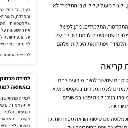
 וליצור מעגל שלילי שבו התלמיד לא
בעידן הדיגיטלי של
ומתרקם, ולאור זא
של השפעותיו. המעק
התקדמות התלמידים. ניתן לפעול
את ההשפעות על הב
עילויות שמתאימות לרמת היכולת של
על התפתחות הילד.
 הלמידה ויפתחו את היכולות שלהם
לא מתון יכול לסיי
לקריאת המאמר »
ת קריאה
למידה מרחוק ב
 סיכונים שחשוב להיות מודעים להם.
בהשוואה למוד
תלמידים לא מתמקדים בטקסטים אלא
רז בטכנולוגיה יפגע בכישורים
למידה מרחוק בזום
אותה ממודלים מסו
סורתיות.
הנגישות. תלמידים
כנולוגיה עם שיטות הוראה מסורתיות. כך
מקום, דבר שמאפש
השעות. לא נדרש ז
 אלא גם ייהנו מהיתרונות של