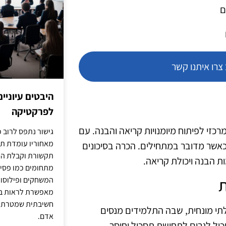
ם
רו איתנו קשר
היבטים עיוניי
לפרקטיקה
רכזי לפיתוח מיומנויות קריאה והבנה. עם
גישור נתפס לרוב כ
מאחוריו עומדת תש
 כאשר מדובר במתחילים. הכרה בסיכונים
תקשורת וקבלת החל
ת הבנה ויכולת קריאה.
מתחומים כמו פסיכו
המשחקים ופילוסופי
ת
מאפשרת לראות בג
חשיבתית שמטרתה ש
תי מונחית, שבה התלמידים מנסים
אדם.
יכול לגרום לתחושת תסכול וחוסר