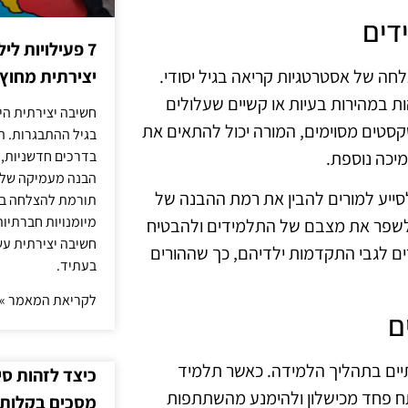
דים
7 פעילויות ל
ה של אסטרטגיות קריאה בגיל יסודי.
יצירתית מחוץ
ת במהירות בעיות או קשיים שעלולים
חשיבה יצירתית היא
טים מסוימים, המורה יכול להתאים את
בגיל ההתבגרות. ה
יכה נוספת.
בדרכים חדשניות, 
הבנה מעמיקה של ה
 לסייע למורים להבין את רמת ההבנה של
תורמת להצלחה בלי
מיומנויות חברתיות
י לשפר את מצבם של התלמידים ולהבטיח
חשיבה יצירתית עש
ם לגבי התקדמות ילדיהם, כך שההורים
בעתיד.
לקריאת המאמר »
ם
תיים בתהליך הלמידה. כאשר תלמיד
כיצד לזהות ס
תח פחד מכישלון ולהימנע מהשתתפות
מסכים בקלות