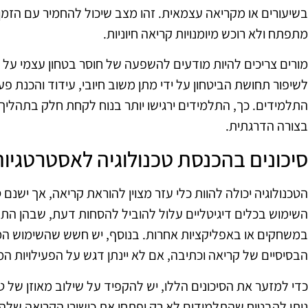
בשיעורים או מקריאה עצמאית. זהו מצב שיכול להחמיר עם הזמן,
מתפתח ולא רוכש מיומנויות קריאה חיוניות.
מורים צריכים להיות מודעים להשפעה של חוסר בטחון עצמי על 
לשיפור תחושת הביטחון על ידי מתן משוב חיובי, עידוד והכנת פ
התלמידים. כך, התלמידים ירגישו יותר בנוח לקחת חלק בתהליך
בצורה הדרגתית.
סיכונים בהכנסת טכנולוגיה לאסטרטגיו
הטכנולוגיה יכולה להוות כלי עזר מצוין להוראת קריאה, אך ישנם
השימוש בכלים דיגיטליים עלול להוביל להסחות דעת, שבהן ה
במשחקים או באפליקציות אחרות. בנוסף, יש חשש שהשימוש המופ
הבסיסיים של קריאה וכתיבה, אם לא יינתן דגש על הפעילויות המ
כדי למזער את הסיכונים הללו, יש להקפיד על שילוב מאוזן של ט
ניתן להבטיח שהתלמידים לא רק יפתחו את כישורי הקריאה שלהם