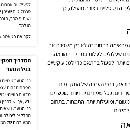
לפעילויות אחרות. 
ם הדיגיטליים בצורה מועילה, כך
טכנולוגיים שניתן 
ושיתוף מסך, תורם
הנלמד.
לקריאת המאמר »
רה מתאימה בתחום זה לא רק משפרת את
ים שעלולים לעלות במהלך ההוראה.
המדריך המקיף 
 יותר ולפעול בהתאם כדי למנוע קשיים
בגיל הנוער
בני הנוער מצויים 
להוראה, דרכי הערכה של התקדמות
מפתחים זהות עצמי
דים. ככל שמורים יהיו יותר מוכשרים
מדעים חווייתי יכ
 מגוונות ומועילות יותר. התמחות בתחום
ידע, אך יש להבין 
בני הנוער. נושאים 
מידים.
החלל יכולים להוו
אה
המעורבות של המ