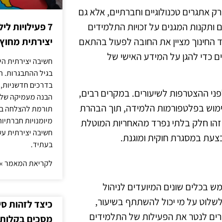
 אתגרים טכנולוגיים וחברתיים, אלא גם
 ותקנות המגנים על זכויות התלמידים
7 פעילויות ל
 החינוך מציין את החובה לפעול בהתאם
יצירתית מחוץ
ם כדי להגן על המידע האישי של
חשיבה יצירתית היא
בגיל ההתבגרות. ה
בדרכים חדשניות, 
ני ההצטרפות לשיעורים. במקרים רבים,
הבנה מעמיקה של ה
ימוש בפלטפורמות הלמידה, תוך הבהרת
תורמת להצלחה בלי
מיומנויות חברתיות
זהו חלק בלתי נפרד מהאחריות המוטלת
חשיבה יצירתית עש
עת במסגרת חוקית ומוגנת.
בעתיד.
לקריאת המאמר »
ש בכלים שונים המיועדים לניהול
לשלוט על מי יכול להשתתף בשיעור,
כיצד לזהות ס
רים לנטר את הפעילות של התלמידים
מסכים בקלות