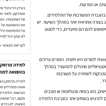
ותה או הפרעות.
בעידן הדיגיטלי של
ומתרקם, ולאור זא
 בהגברת המעורבות של התלמידים.
של השפעותיו. המעק
בצורה אחראית יותר במהלך השיעור. יש
את ההשפעות על הב
מושים להם הם מיועדים, כדי למנוע
על התפתחות הילד.
לא מתון יכול לסיי
לקריאת המאמר »
 למורים היא חיונית. המורים צריכים
למידה מרחוק ב
פוטנציאליים שיכולים להתעורר במהלך
בהשוואה למוד
 טכניקות לשמירה על מעורבות
ר.
למידה מרחוק בזום
אותה ממודלים מסו
ם, כמו בעיות טכנולוגיות או מצבים
הנגישות. תלמידים
 להרגיש בטוחים יותר בסביבת הלמידה
מקום, דבר שמאפש
השעות. לא נדרש ז