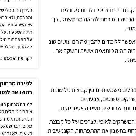
 מדריכים צריכים להיות מסוגלים
בעידן הדיגיטלי של
ומתרקם, ולאור זא
 הנחיה זו תורמת להנאה מהמשחק, אך
של השפעותיו. המעק
ודי.
את ההשפעות על הב
על התפתחות הילד.
אפשר ללומדים להבין מה הם עושים טוב
לא מתון יכול לסיי
חיה תהיה מותאמת אישית ותשקף את
לקריאת המאמר »
שחק.
למידה מרחוק ב
לים משמעותיים בין קבוצות גיל שונות
בהשוואה למוד
שחקים פשוטים, צבעוניים
למידה מרחוק בזום
ים יותר שדורשים חשיבה אסטרטגית.
אותה ממודלים מסו
הנגישות. תלמידים
המשחקים לאופי ולצרכים של כל קבוצת
מקום, דבר שמאפש
ש לקחת בחשבון את ההתפתחות הקוגניטיבית
השעות. לא נדרש ז