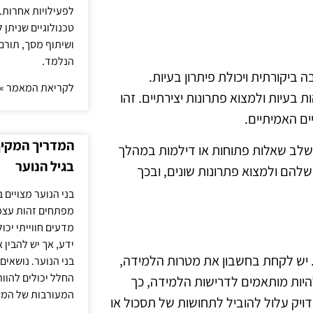
לפעילויות אחרות. 
טכנולוגיים שניתן 
ושיתוף מסך, תורם
הנלמד.
ביקורתית ויכולת פיתרון בעיות.
לקריאת המאמר »
עיות ולמצוא פתרונות יצירתיים. זהו
ים האמיתיים.
המדריך המקיף 
שלב שאלות פתוחות או דילמות במהלך
בגיל הנוער
הם ולמצוא פתרונות שונים, ובכך
בני הנוער מצויים 
מפתחים זהות עצמי
מדעים חווייתי יכ
ידע, אך יש להבין 
 יש לקחת בחשבון את מטרות הלמידה,
בני הנוער. נושאים 
החלל יכולים להוו
יות מותאמים לדרישות הלמידה, כך
המעורבות של המ
דויק עלול להוביל לתחושות של תסכול או