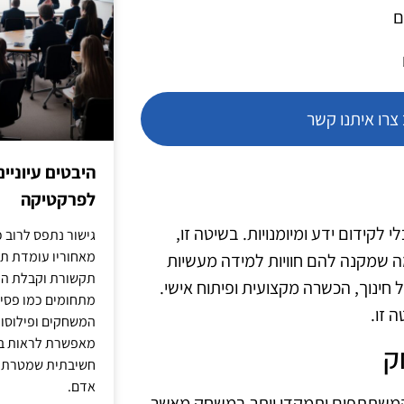
ם
רו איתנו קשר
היבטים עיוניי
לפרקטיקה
ידום ידע ומיומנויות. בשיטה זו,
גישור נתפס לרוב כ
מאחוריו עומדת תש
 שמקנה להם חוויות למידה מעשיות
תקשורת וקבלת החל
ל חינוך, הכשרה מקצועית ופיתוח אישי.
מתחומים כמו פסיכו
 זו.
המשחקים ופילוסופי
מאפשרת לראות בג
ק
חשיבתית שמטרתה ש
אדם.
המשתתפים יתמקדו יותר במשחק מאשר