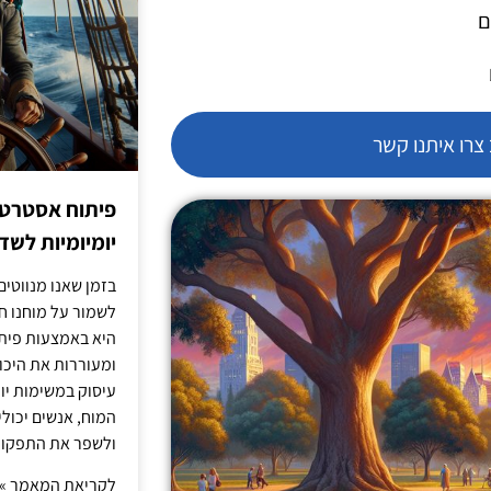
ם
רו איתנו קשר
פיתוח אסטרטג
יומיומיות לש
בזמן שאנו מנווטים 
לשמור על מוחנו ח
היא באמצעות פית
ומעוררות את היכול
עיסוק במשימות יו
המוח, אנשים יכו
ולשפר את התפקוד 
לקריאת המאמר »