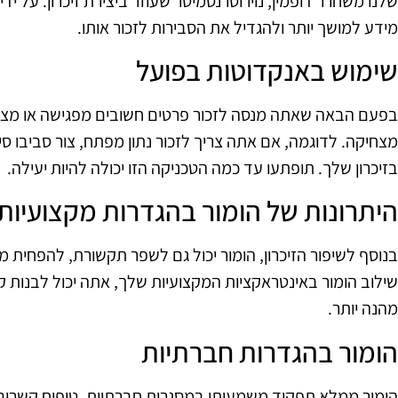
שלנו משחרר דופמין, נוירוטרנסמיטר שעוזר ביצירת זיכרון. על ידי
מידע למושך יותר ולהגדיל את הסבירות לזכור אותו.
שימוש באנקדוטות בפועל
בפעם הבאה שאתה מנסה לזכור פרטים חשובים מפגישה או מצג
מצחיקה. לדוגמה, אם אתה צריך לזכור נתון מפתח, צור סביבו סיפ
בזיכרון שלך. תופתעו עד כמה הטכניקה הזו יכולה להיות יעילה.
היתרונות של הומור בהגדרות מקצועיות
בנוסף לשיפור הזיכרון, הומור יכול גם לשפר תקשורת, להפחית מ
שילוב הומור באינטראקציות המקצועיות שלך, אתה יכול לבנות ק
מהנה יותר.
הומור בהגדרות חברתיות
הומור ממלא תפקיד משמעותי במסגרות חברתיות, טיפוח קשרים 