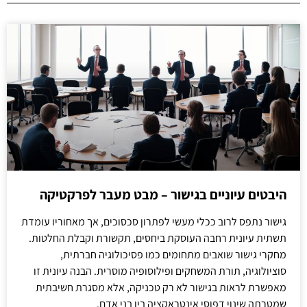
היבטים עיוניים בגישור – מבט מעבר לפרקטיקה
גישור נתפס לרוב ככלי מעשי לפתרון סכסוכים, אך מאחוריו עומדת
תשתית עיונית רחבה העוסקת ביחסים, תקשורת וקבלת החלטות.
מחקרי גישור שואבים מתחומים כמו פסיכולוגיה חברתית,
סוציולוגיה, תורת המשחקים ופילוסופיה מוסרית. הבנה עיונית זו
מאפשרת לראות בגישור לא רק טכניקה, אלא מסגרת חשיבתית
שמטרתה שינוי דפוסי אינטראקציה בין בני אדם.