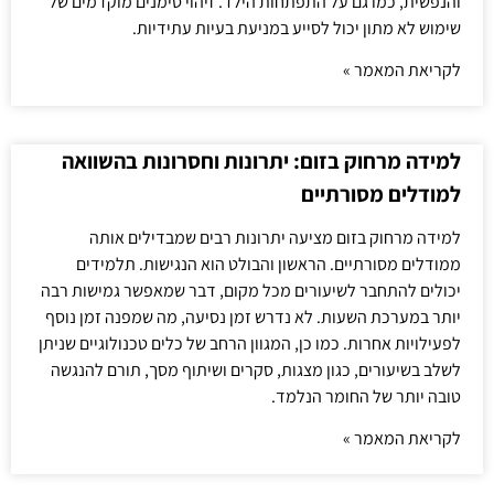
והנפשית, כמו גם על התפתחות הילד. זיהוי סימנים מוקדמים של
שימוש לא מתון יכול לסייע במניעת בעיות עתידיות.
לקריאת המאמר »
למידה מרחוק בזום: יתרונות וחסרונות בהשוואה
למודלים מסורתיים
למידה מרחוק בזום מציעה יתרונות רבים שמבדילים אותה
ממודלים מסורתיים. הראשון והבולט הוא הנגישות. תלמידים
יכולים להתחבר לשיעורים מכל מקום, דבר שמאפשר גמישות רבה
יותר במערכת השעות. לא נדרש זמן נסיעה, מה שמפנה זמן נוסף
לפעילויות אחרות. כמו כן, המגוון הרחב של כלים טכנולוגיים שניתן
לשלב בשיעורים, כגון מצגות, סקרים ושיתוף מסך, תורם להנגשה
טובה יותר של החומר הנלמד.
לקריאת המאמר »