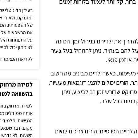
ברור, קל יותר לעמוד בלוחות זמנים
בעידן הדיגיטלי של
ומתרקם, ולאור זא
של השפעותיו. המעק
את ההשפעות על הב
על התפתחות הילד.
דריך את ילדיהם בניהול זמן. הכוונה
לא מתון יכול לסיי
עיל להם בעתיד. ניתן להתחיל בגיל צעיר
 או זמן פנאי.
לקריאת המאמר »
 משימות. כאשר ילדים מבינים מה חשוב
ר. הורים יכולים להציג דוגמאות מעשיות
למידה מרחוק ב
רויקט שדורש זמן רב לביצוע, ניתן
בהשוואה למוד
קדמות בכל שלב.
למידה מרחוק בזום
אותה ממודלים מסו
הנגישות. תלמידים
מקום, דבר שמאפש
 לחיים הפרטיים. הורים צריכים להיות
השעות. לא נדרש ז