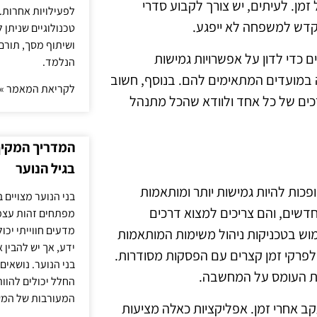
מן. לעיתים, יש צורך לקבוע סדרי
לפעילויות אחרות. 
קדש למשפחה לא ייפגע.
טכנולוגיים שניתן 
ושיתוף מסך, תורם
 כדי לדון על אפשרויות גמישות
הנלמד.
ה במועדים המתאימים להם. בנוסף, חשוב
לקריאת המאמר »
ים של כל אחד ולוודא שהכל מתנהל
המדריך המקיף 
בגיל הנוער
ופכות להיות גמישות יותר ומותאמות
בני הנוער מצויים 
מוד מול אתגרים חדשים, והם צריכים למצוא דרכים
מפתחים זהות עצמי
מדעים חווייתי יכ
מוש בטכניקות ניהול משימות המותאמות
ידע, אך יש להבין 
 עבודה ממוקדת לפרקי זמן קצרים עם הפסקות מסודרות.
בני הנוער. נושאים 
את העומס על המחשבה.
החלל יכולים להוו
המעורבות של המ
ב אחרי זמן. אפליקציות כאלה מציעות