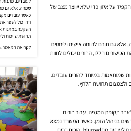
לעובדים. מתנות ח
פיד על איזון כדי שלא ייווצר מצב של
שמחה, אלא גם מחז
כאשר עובדים מקבל
וזה יכול לשפר את 
השקעה במתנות איכ
תחושת שייכות וליצ
 אלא גם תורם לרווחה אישית וליחסים
לקריאת המאמר »
הכישורים הללו, ההורים יכולים לחוות
קות שמותאמות במיוחד להורים עובדים.
יים ולצמצום תחושת הלחץ.
אחר תקופת המגפה. עבור הורים
חדשים בניהול הזמן. כאשר המשרד נמצא
במרחק של כמה צעדים מהסלון, הגבולות בין עבודה לחיים אישיים לעיתים מתblurred. הורים רבים