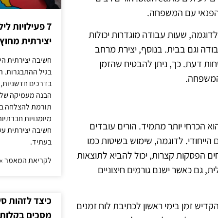
הפנאי עם המשפחה.
7 פעילויות ל
דוגמה, שעות עבודה מוגדרות יכולות
יצירתית מחוץ
ודה וגם בבית. בנוסף, יצירת מרחב
חשיבה יצירתית היא
חות דעת. כך, ניתן להבטיח שהזמן
בגיל ההתבגרות. ה
 המשפחה.
בדרכים חדשניות, 
הבנה מעמיקה של ה
תורמת להצלחה בלי
מיומנויות חברתיות
 הוא הכרחי יותר מתמיד. הורים עובדים
חשיבה יצירתית עש
הייחודי. לדוגמה, שימוש בשיטות כמו
בעתיד.
חים הפסקות קצרות, יכול להביא לתוצאות
לקריאת המאמר »
, גם כאשר ישנם גורמים חיצוניים
כיצד לזהות ס
הקדיש זמן בימי ראשון לכתיבת לוח זמנים
מסכים בקלות