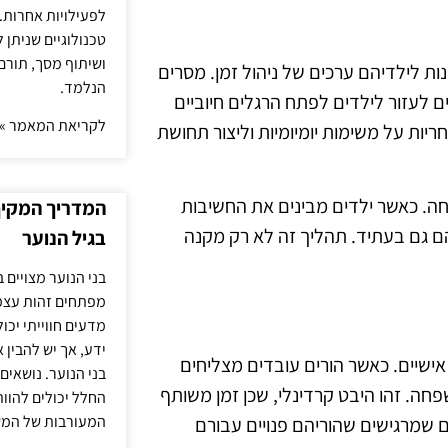
לפעילויות אחרות. 
טכנולוגיים שניתן 
ושיתוף מסך, תורם
ת לילדיהם ערכים של ניהול זמן. מסרים
הנלמד.
ם לעזור לילדים לפתח הרגלים חיוביים
לקריאת המאמר »
ריות על משימות יומיומיות וליצור תחושת
חה. כאשר ילדים מבינים את החשיבות
המדריך המקיף 
להם גם בעתיד. תהליך זה לא רק מקנה
בגיל הנוער
בני הנוער מצויים 
מפתחים זהות עצמי
מדעים חווייתי יכ
ידע, אך יש להבין 
ישיים. כאשר הורים עובדים מצליחים
בני הנוער. נושאים 
פחה. זהו היבט קרדינלי, שכן זמן משותף
החלל יכולים להוו
המעורבות של המ
ים שמרגישים שהוריהם פנויים עבורם