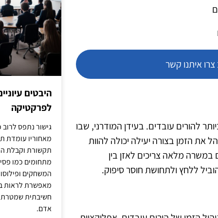
ם
רו איתנו קשר
היבטים עיוניי
לפרקטיקה
ותר להורים עובדים. בעידן המודרני, שבו
גישור נתפס לרוב כ
מאחוריו עומדת תש
ל את הזמן בצורה יעילה יכולה להוות
תקשורת וקבלת החל
ם במשרה מלאה צריכים לאזן בין
מתחומים כמו פסיכו
ביל ללחץ ולתחושת חוסר סיפוק.
המשחקים ופילוסופי
מאפשרת לראות בג
חשיבתית שמטרתה ש
אדם.
 בניהול הזמן של הורים עובדים. אפליקציות