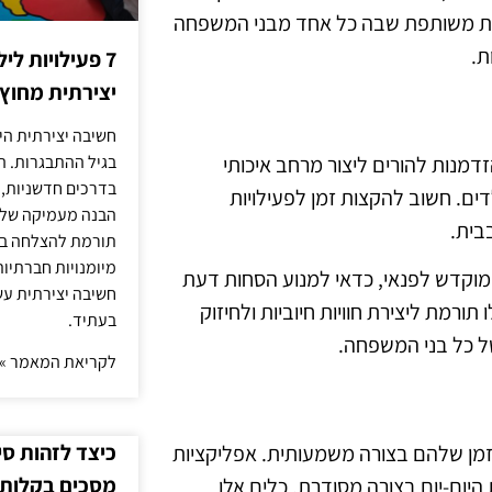
ועית משותפת שבה כל אחד מבני המשפחה
ת.
7 פעילויות ל
יצירתית מחוץ
חשיבה יצירתית היא
זדמנות להורים ליצור מרחב איכותי
בגיל ההתבגרות. ה
בדרכים חדשניות, 
ים. חשוב להקצות זמן לפעילויות
הבנה מעמיקה של ה
בית.
תורמת להצלחה בלי
מיומנויות חברתיות
שמוקדש לפנאי, כדאי למנוע הסחות דעת
חשיבה יצירתית עש
ורמת ליצירת חוויות חיוביות ולחיזוק
בעתיד.
 כל בני המשפחה.
לקריאת המאמר »
כיצד לזהות ס
 הזמן שלהם בצורה משמעותית. אפליקציות
מסכים בקלות
 היום-יום בצורה מסודרת. כלים אלו