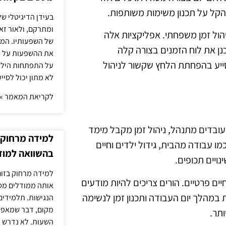
הקל על תכנון משימות משותפות.
בעידן הדיגיטלי של
ומתרקם, ולאור זא
יהול זמן משפחתי. אפליקציות אלה
של השפעותיו. המעק
ן את לוח הזמנים בצורה קלה
את ההשפעות על הב
לסייע בהפחתת הלחץ שקשור לניהול
על התפתחות הילד.
לא מתון יכול לסיי
לקריאת המאמר »
ו עובדים מתנהל, ניהול זמן מקבל מימד
למידה מרחוק ב
 עבודה מהבית, גידול ילדים וחיים
בהשוואה למוד
ויים תכופים.
למידה מרחוק בזום
יים פרטיים. הורים צריכים להיות מודעים
אותה ממודלים מסו
במהלך יום העבודה ותכנון זמן לנשימה
הנגישות. תלמידים
מקום, דבר שמאפש
ותר.
השעות. לא נדרש ז