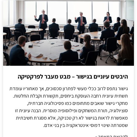
היבטים עיוניים בגישור – מבט מעבר לפרקטיקה
גישור נתפס לרוב ככלי מעשי לפתרון סכסוכים, אך מאחוריו עומדת
תשתית עיונית רחבה העוסקת ביחסים, תקשורת וקבלת החלטות.
מחקרי גישור שואבים מתחומים כמו פסיכולוגיה חברתית,
סוציולוגיה, תורת המשחקים ופילוסופיה מוסרית. הבנה עיונית זו
מאפשרת לראות בגישור לא רק טכניקה, אלא מסגרת חשיבתית
שמטרתה שינוי דפוסי אינטראקציה בין בני אדם.
לקריאת המאמר »