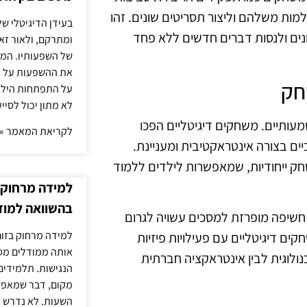
למות משלהם וליצור תסריטים שונים. זהו
בעידן הדיגיטלי של
נים ולנסות דברים חדשים ללא פחד
ומתרקם, ולאור זא
של השפעותיו. המעק
את ההשפעות על הב
חק
על התפתחות הילד.
לא מתון יכול לסיי
עותיים. משחקים דיגיטליים הפכו
לקריאת המאמר »
ים בצורה אינטראקטיבית ומעניינת.
שחק ייחודיות, שמאפשרות לילדים ללמוד
למידה מרחוק ב
בהשוואה למוד
. חשיפה מופרזת למסכים עשויה לגרום
למידה מרחוק בזום
ם דיגיטליים עם פעילויות פיזיות
אותה ממודלים מסו
נולוגית לבין אינטראקציה חברתית
הנגישות. תלמידים
מקום, דבר שמאפש
השעות. לא נדרש ז