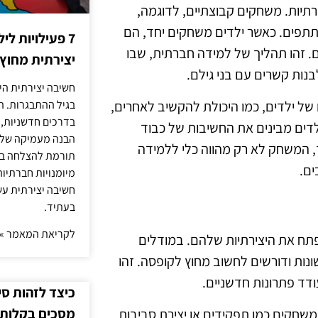
רתיות. משחקים קבוצתיים, לדוגמה,
תתפים. כאשר ילדים משחקים יחד, הם
7 פעילויות ל
 זהו תהליך של למידה חברתית, שבו
יצירתית מחוץ
נות קשרים עם בני גילם.
חשיבה יצירתית היא
של ילדים, כמו היכולת להקשיב לאחרים,
בגיל ההתבגרות. ה
בדרכים חדשניות, 
דים מבינים את החשיבות של כבוד
הבנה מעמיקה של ה
, המשחק לא רק מהווה כלי ללמידה
תורמת להצלחה בלי
ים.
מיומנויות חברתיות
חשיבה יצירתית עש
בעתיד.
לקריאת המאמר »
ח את היצירתיות שלהם. במודלים
נות ודורשים לחשוב מחוץ לקופסה. זהו
דד פתרונות חדשניים.
כיצד לזהות ס
מסכים בקלות
 משחקים כמו תפקידים או יצירת סביבות