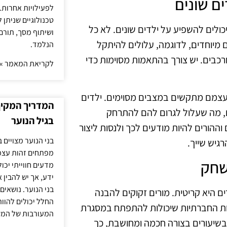
ם שונים
לפעילויות אחרות. 
טכנולוגיים שניתן 
ולים להשפיע על ילדים שונים. לא כל
ושיתוף מסך, תורם
ם מיוחדים, לדוגמה, עלולים להיתקל
הנלמד.
כבים. יש צורך בהתאמות מסוימות כדי
לקריאת המאמר »
 עצמם מתקשים במצבים מסוימים. ילדים
המדריך המקיף 
ם, מה שעלול לגרום להם להתרחק
בגיל הנוער
ההורים להיות מודעים לכך ולנסות ליצור
בני הנוער מצויים 
גיש שייך.
מפתחים זהות עצמי
שחק
מדעים חווייתי יכ
ידע, אך יש להבין 
בני הנוער. נושאים 
היא קריטית. מורים זקוקים להבנה
החלל יכולים להוו
יות החברתיות שיכולות להתפתח במסגרת
המעורבות של המ
בשיעורים בצורה חכמה ומחושבת, כך