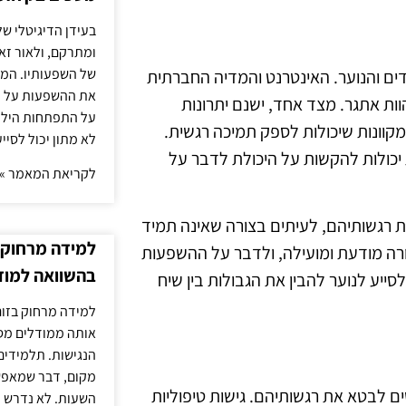
בעידן הדיגיטלי של
ומתרקם, ולאור זא
של השפעותיו. המעק
דים והנוער. האינטרנט והמדיה החברתית
את ההשפעות על הב
ות אתגר. מצד אחד, ישנם יתרונות
על התפתחות הילד.
מקוונות שיכולות לספק תמיכה רגשית.
לא מתון יכול לסיי
 יכולות להקשות על היכולת לדבר על
לקריאת המאמר »
 את רגשותיהם, לעיתים בצורה שאינה תמיד
למידה מרחוק ב
רה מודעת ומועילה, ולדבר על ההשפעות
בהשוואה למוד
סייע לנוער להבין את הגבולות בין שיח
למידה מרחוק בזום
אותה ממודלים מסו
הנגישות. תלמידים
מקום, דבר שמאפש
ים לבטא את רגשותיהם. גישות טיפוליות
השעות. לא נדרש ז