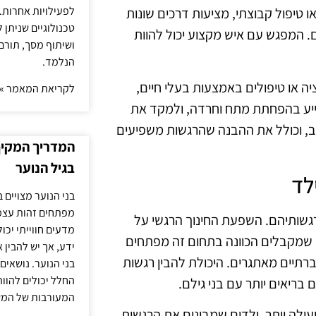
לפעילויות אחרות. 
או טיפול קבוצתי, מציעות דרכים שונות
טכנולוגיים שניתן 
. המפגש עם איש מקצוע יכול להוות
ושיתוף מסך, תורם
הנלמד.
יה או טיפולים באמצעות בעלי חיים,
לקריאת המאמר »
סייע בהפחתת מתח וחרדה, ולמקד את
וב, וכולל את ההבנה שהרגשות משפיעים
המדריך המקיף 
בגיל הנוער
לד
בני הנוער מצויים 
מפתחים זהות עצמי
 רגשותיהם. השפעת החינוך הרגשי על
מדעים חווייתי יכ
ם שמקבלים הכוונה בתחום זה מפתחים
ידע, אך יש להבין 
רתיים מאתגרים. היכולת להבין רגשות
בני הנוער. נושאים 
החלל יכולים להוו
ריאים יותר עם בני גילם.
המעורבות של המ
יעילה יותר. ילדים שמבינים את הרגשות