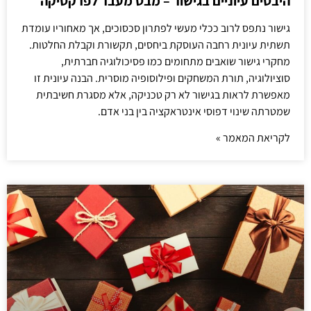
היבטים עיוניים בגישור – מבט מעבר לפרקטיקה
גישור נתפס לרוב ככלי מעשי לפתרון סכסוכים, אך מאחוריו עומדת
תשתית עיונית רחבה העוסקת ביחסים, תקשורת וקבלת החלטות.
מחקרי גישור שואבים מתחומים כמו פסיכולוגיה חברתית,
סוציולוגיה, תורת המשחקים ופילוסופיה מוסרית. הבנה עיונית זו
מאפשרת לראות בגישור לא רק טכניקה, אלא מסגרת חשיבתית
שמטרתה שינוי דפוסי אינטראקציה בין בני אדם.
לקריאת המאמר »