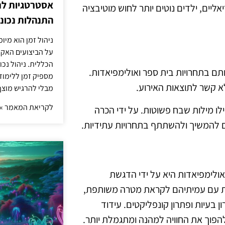
אסטרטגיות לת
ליים, ילדים נוטים יותר לחוש מוטיבציה
התנהלות נכונ
ניהול זמן הוא מיו
על הביצועים האקד
הכללית. ניהול נכ
 בתחרויות בית ספר ואולימפיאדות.
מספיק זמן ללימו
א קשר לתוצאות האירוע.
מבלי להרגיש מוצף 
לקריאת המאמר »
פילו מילות שבח פשוטות. על ידי הכרה
 להמשיך ולהשתתף בתחרויות עתידיות.
אולימפיאדות היא על ידי הדגשת
פת עם עמיתיהם לקראת מטרה משותפת,
ון בעיות ופתרון קונפליקטים. עידוד
ולהפוך את החוויה למהנה ומתגמלת יותר.