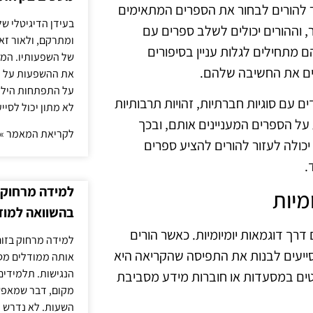
ר להורים לבחור את הספרים המתאימים
בעידן הדיגיטלי של
, וההורים יכולים לשלב ספרים עם
ומתרקם, ולאור זא
 מתחילים לגלות עניין בסיפורים
של השפעותיו. המעק
רים את החשיבה שלהם.
את ההשפעות על הב
על התפתחות הילד.
עם סוגיות חברתיות, זהויות תרבותיות
לא מתון יכול לסיי
ת על הספרים המעניינים אותם, ובכך
לקריאת המאמר »
יכולה לעזור להורים להציע ספרים
.
למידה מרחוק ב
מיות
בהשוואה למוד
ך דוגמאות יומיומיות. כאשר הורים
למידה מרחוק בזום
ייעים לבנות את התפיסה שהקריאה היא
אותה ממודלים מסו
הנגישות. תלמידים
טים במסעדות או חוברות מידע מסביבת
מקום, דבר שמאפש
השעות. לא נדרש ז