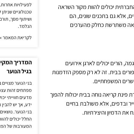
לפעילויות אחרות. 
החברתית יכולים להוות מקור השראה
טכנולוגיים שניתן 
ם, אלא גם בתכנים שונים, הם
ושיתוף מסך, תורם
יאה משתרשת כחלק מהערכים
הנלמד.
לקריאת המאמר »
המדריך המקיף 
מה, הורים יכולים לארגן אירועים
בגיל הנוער
פורים בבית. זה לא רק מספק הזדמנות
קשרים המשפחתיים.
בני הנוער מצויים 
מפתחים זהות עצמי
רת פינת קריאה נוחה בבית יכולות להפוך
מדעים חווייתי יכ
יר ובדפים, אלא משולבת בחיים
ידע, אך יש להבין 
 את הדמיון והיצירתיות.
בני הנוער. נושאים 
החלל יכולים להוו
המעורבות של המ