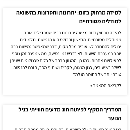
למידה מרחוק בזום: יתרונות וחסרונות בהשוואה
למודלים מסורתיים
למידה מרחוק בזום מציעה יתרונות רבים שמבדילים אותה
ממודלים מסורתיים. הראשון והבולט הוא הנגישות. תלמידים
יכולים להתחבר לשיעורים מכל מקום, דבר שמאפשר גמישות רבה
יותר במערכת השעות. לא נדרש זמן נסיעה, מה שמפנה זמן נוסף
לפעילויות אחרות. כמו כן, המגוון הרחב של כלים טכנולוגיים שניתן
לשלב בשיעורים, כגון מצגות, סקרים ושיתוף מסך, תורם להנגשה
טובה יותר של החומר הנלמד.
לקריאת המאמר »
המדריך המקיף לפיתוח חוג מדעים חווייתי בגיל
הנוער
בני הנוער מצויים בשלב משמעותי בחייהם, בו הם מפתחים זהות