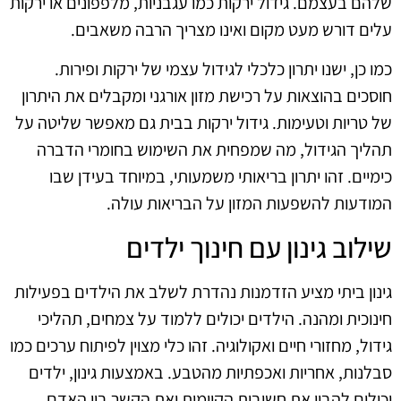
שלהם בעצמם. גידול ירקות כמו עגבניות, מלפפונים או ירקות
עלים דורש מעט מקום ואינו מצריך הרבה משאבים.
כמו כן, ישנו יתרון כלכלי לגידול עצמי של ירקות ופירות.
חוסכים בהוצאות על רכישת מזון אורגני ומקבלים את היתרון
של טריות וטעימות. גידול ירקות בבית גם מאפשר שליטה על
תהליך הגידול, מה שמפחית את השימוש בחומרי הדברה
כימיים. זהו יתרון בריאותי משמעותי, במיוחד בעידן שבו
המודעות להשפעות המזון על הבריאות עולה.
שילוב גינון עם חינוך ילדים
גינון ביתי מציע הזדמנות נהדרת לשלב את הילדים בפעילות
חינוכית ומהנה. הילדים יכולים ללמוד על צמחים, תהליכי
גידול, מחזורי חיים ואקולוגיה. זהו כלי מצוין לפיתוח ערכים כמו
סבלנות, אחריות ואכפתיות מהטבע. באמצעות גינון, ילדים
יכולים להבין את חשיבות הקיימות ואת הקשר בין האדם