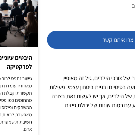
ם
רו איתנו קשר
היבטים עיוניי
לפרקטיקה
6-8 דורשת הבנה מעמיקה של צורכי הילדים. גיל זה מאופיין
גישור נתפס לרוב כ
מאחוריו עומדת תש
ה בסיסיים ובניית ביטחון עצמי. פעילות
תקשורת וקבלת החל
 של הילדים, אך יש לעשות זאת בצורה
מתחומים כמו פסיכו
 עם רמות שונות של יכולת פיזית
המשחקים ופילוסופי
מאפשרת לראות בג
חשיבתית שמטרתה ש
אדם.