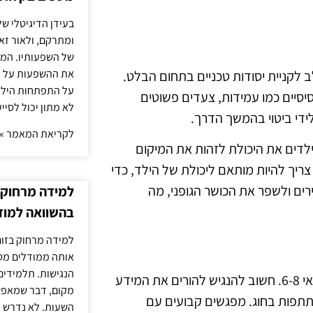
בעידן הדיגיטלי של
ומתרקם, ולאור זא
של השפעותיו. המעק
את ההשפעות על הב
 לקניית יסודות טכניים בתחום הבלט.
על התפתחות הילד.
יסיים כמו עמידות, צעדים פשוטים
לא מתון יכול לסיי
לידי ביטוי בהמשך הדרך.
לקריאת המאמר »
לדים את היכולת לזהות את המיקום
צריך להיות מותאם ליכולת של הילד, כדי
ירים ולשפר את הכושר הגופני, מה
למידה מרחוק ב
בהשוואה למוד
למידה מרחוק בזום
אותה ממודלים מסו
הנגישות. תלמידים
שיתוף פעולה עם הורים הוא רכיב מכריע בהצלחת חוג בלט לגילאי 6-8. חשוב להנגיש להורים את המידע
מקום, דבר שמאפש
תפות בחוג. מפגשים קבועים עם
השעות. לא נדרש ז