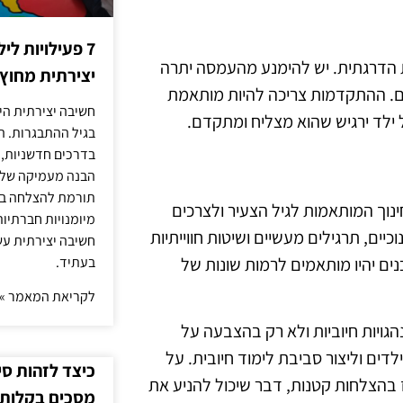
7 פעילויות ל
בלט למתחילים בגילאי 6-8 צריכה להיות הדרגתית. יש להימנע מהעמסה יתרה
יצירתית מחוץ
. ההתקדמות צריכה להיות מותאמת
חשיבה יצירתית היא
 ילד ירגיש שהוא מצליח ומתקדם.
בגיל ההתבגרות. ה
בדרכים חדשניות, 
הבנה מעמיקה של ה
תורמת להצלחה בלי
 חשוב לשלב טכניקות חינוך המותאמות לגיל הצעיר ולצרכים
מיומנויות חברתיות
יים, תרגילים מעשיים ושיטות חווייתיות
חשיבה יצירתית עש
ים יהיו מותאמים לרמות שונות של
בעתיד.
לקריאת המאמר »
גויות חיוביות ולא רק בהצבעה על
דים וליצור סביבת לימוד חיובית. על
כיצד לזהות ס
הצלחות קטנות, דבר שיכול להניע את
מסכים בקלות