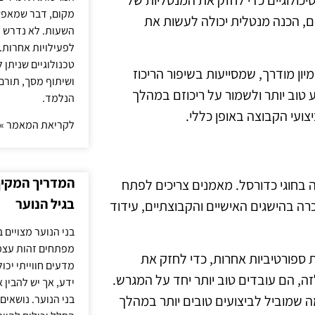
יכולוגיים כדי לחזק את המנטליות של
מקום, דבר שמאפש
 הכנה מנטלית יכולה לעשות את
השעות. לא נדרש ז
לפעילויות אחרות. 
טכנולוגיים שניתן 
ון מודרך, שמסייעות בשיפור הריכוז
ושיתוף מסך, תורם
 טוב יותר ולשמור על ריכוזם במהלך
הנלמד.
ועי הקבוצה באופן כללי.
לקריאת המאמר »
המדריך המקיף 
בחוגי כדורסל. מאמנים צריכים לפתח
בגיל הנוער
ה בהישגים האישיים והקבוצתיים, עידוד
בני הנוער מצויים 
מפתחים זהות עצמי
ות ספורטיביות אחרות, כדי לחזק את
מדעים חווייתי יכ
, הם עובדים טוב יותר יחד על המגרש.
ידע, אך יש להבין 
ה שמוביל לביצועים טובים יותר במהלך
בני הנוער. נושאים 