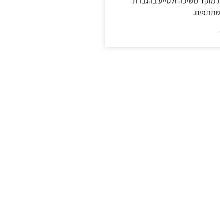
ת מוקד משיכה ולסייע בהגברת
שתתפים.