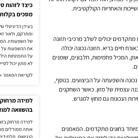
כיצד לזהות ס
יכות והאחריות הקולקטיבית.
מסכים בקלות
בעידן הדיגיטלי של
ומתרקם, ולאור זא
 מתקדמים יכולים לשלב מרכיבי תזונה
של השפעותיו. המעק
רח חיים בריא. תזונה נכונה יכולה
את ההשפעות על הב
על התפתחות הילד.
זן, המכיל פחמימות, חלבונים, שומנים
לא מתון יכול לסיי
ם.
לקריאת המאמר »
 נכונה והשפעתה על הביצועים. בנוסף,
נה עצמית של מזון. כאשר השחקנים
רות הנכונות גם מחוץ למגרש.
למידה מרחוק ב
בהשוואה למוד
למידה מרחוק בזום
מיוחד בחוגים מתקדמים. המאמנים
אותה ממודלים מסו
הנגישות. תלמידים