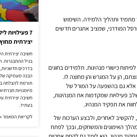
 מתמיד ותהליך הלמידה. השימוש
רסל המודרני, שמציב אתגרים חדשים
7 פעילויות ל
יצירתית מחוץ
חשיבה יצירתית היא
בגיל ההתבגרות. ה
פיתוח כישורי מנהיגות. תלמידים בחוגים
בדרכים חדשניות, 
הבנה מעמיקה של ה
תם, הן על המגרש והן מחוצה לו.
תורמת להצלחה בלי
אלא גם בהשפעה על המורל של
מיומנויות חברתיות
לב פעילויות שמקדמות את המנהיגות,
חשיבה יצירתית עש
חוות את תפקיד המנהיג.
בעתיד.
לקריאת המאמר »
, להקשיב לאחרים, ולבצע הערכות של
מהלך האימונים והמשחקים, ובכך לפתח
קיד מנהיג, הוא לומד גם לקחת אחריות