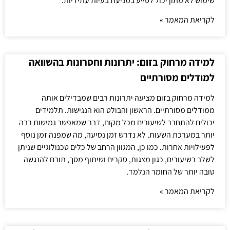
שימוש לא מתון יכול לסייע במניעת בעיות עתידיות.
לקריאת המאמר »
למידה מרחוק בזום: יתרונות וחסרונות בהשוואה
למודלים מסורתיים
למידה מרחוק בזום מציעה יתרונות רבים שמבדילים אותה
ממודלים מסורתיים. הראשון והבולט הוא הנגישות. תלמידים
יכולים להתחבר לשיעורים מכל מקום, דבר שמאפשר גמישות רבה
יותר במערכת השעות. לא נדרש זמן נסיעה, מה שמפנה זמן נוסף
לפעילויות אחרות. כמו כן, המגוון הרחב של כלים טכנולוגיים שניתן
לשלב בשיעורים, כגון מצגות, סקרים ושיתוף מסך, תורם להנגשה
טובה יותר של החומר הנלמד.
לקריאת המאמר »