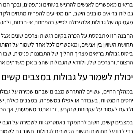
בריאים מאפשרים לאנשים להרגיש בטוחים ונתפסים, ובכך הם ת
גבולות בריאים מובנים היטב, הם מסייעים להפחית מתחים ולקד
מעמיקה של גבולות אלה יכולה לסייע בהפחתת אי-הבנות, ולהגבי
ההבנה הזו מתבססת על הכרה בקיום רגשות וצרכים שונים אצל 
תחושת השוויון בין אנשים, ומאפשרים לכל אחד לשמור על זהותו
ביסוס גבולות בריאים מצריך תהליך של התבוננות פנימית, שבו 
הרצונות והצרכים שלו, ולוודא שהגבולות שהציב אכן משרתים את
יכולת לשמור על גבולות במצבים קשים
במהלך החיים, עשויים להתרחש מצבים שבהם שמירה על גבולות ק
יחסים רומנטיות, בעבודה או אפילו במשפחה. במצבים כאלה, יש
ולדעת לעמוד על עקרונות שנקבעו. זהו אתגר משמעותי, אך הכר
במצבים קשים, חשוב להתמקד באסטרטגיות לשמירה על הגבולות
כדי לדון על תחושות ורגשות הקשורים לגבולות. חשוב גם לשמור