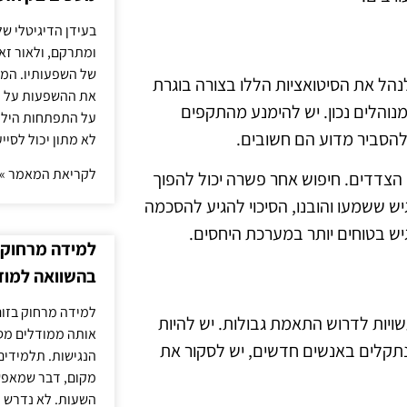
בעידן הדיגיטלי של
ומתרקם, ולאור זא
של השפעותיו. המעק
נהל את הסיטואציות הללו בצורה בוגרת
את ההשפעות על הב
מנוהלים נכון. יש להימנע מהתקפים
על התפתחות הילד.
ולהסביר מדוע הם חשובים.
לא מתון יכול לסיי
לקריאת המאמר »
י הצדדים. חיפוש אחר פשרה יכול להפוך
ש ששמעו והובנו, הסיכוי להגיע להסכמה
ש בטוחים יותר במערכת היחסים.
למידה מרחוק ב
בהשוואה למוד
למידה מרחוק בזום
ויות לדרוש התאמת גבולות. יש להיות
אותה ממודלים מסו
נתקלים באנשים חדשים, יש לסקור את
הנגישות. תלמידים
מקום, דבר שמאפש
השעות. לא נדרש ז