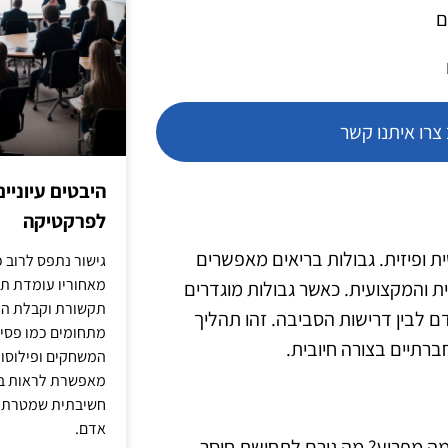
ם
רו איתנו קשר
היבטים עיוניי
לפרקטיקה
ת ופיזית. גבולות בריאים מאפשרים
גישור נתפס לרוב כ
מאחוריו עומדת תש
ת והמקצועית. כאשר גבולות מוגדרים
תקשורת וקבלת החל
דם לבין דרישות הסביבה. זהו תהליך
מתחומים כמו פסיכו
תיים בצורה חיובית.
המשחקים ופילוסופי
מאפשרת לראות בג
חשיבתית שמטרתה ש
אדם.
. מה מפריע? מה גורם לתחושת חוסר