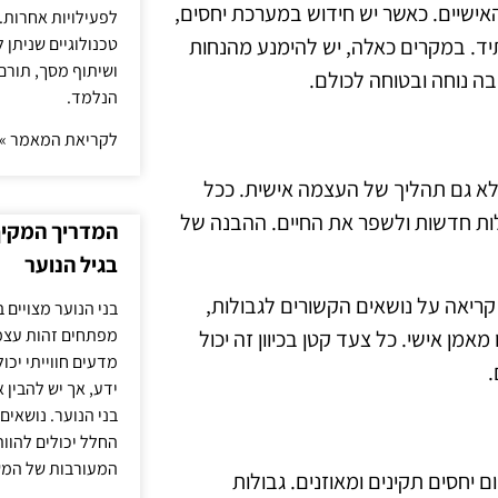
אישיים. כאשר יש חידוש במערכת יחסים,
לפעילויות אחרות. 
טכנולוגיים שניתן 
ד. במקרים כאלה, יש להימנע מהנחות
ושיתוף מסך, תורם
יבה נוחה ובטוחה לכולם.
הנלמד.
לקריאת המאמר »
לא גם תהליך של העצמה אישית. ככל
לות חדשות ולשפר את החיים. ההבנה של
המדריך המקיף 
בגיל הנוער
קריאה על נושאים הקשורים לגבולות,
בני הנוער מצויים 
מפתחים זהות עצמי
ן אישי. כל צעד קטן בכיוון זה יכול
מדעים חווייתי יכ
.
ידע, אך יש להבין 
בני הנוער. נושאים 
החלל יכולים להוו
המעורבות של המ
ום יחסים תקינים ומאוזנים. גבולות