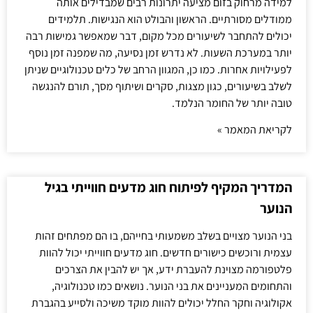
למידה מרחוק בזום מציעה יתרונות רבים שמבדילים אותה
ממודלים מסורתיים. הראשון והבולט הוא הנגישות. תלמידים
יכולים להתחבר לשיעורים מכל מקום, דבר שמאפשר גמישות רבה
יותר במערכת השעות. לא נדרש זמן נסיעה, מה שמפנה זמן נוסף
לפעילויות אחרות. כמו כן, המגוון הרחב של כלים טכנולוגיים שניתן
לשלב בשיעורים, כגון מצגות, סקרים ושיתוף מסך, תורם להנגשה
טובה יותר של החומר הנלמד.
לקריאת המאמר »
המדריך המקיף לפיתוח חוג מדעים חווייתי בגיל
הנוער
בני הנוער מצויים בשלב משמעותי בחייהם, בו הם מפתחים זהות
עצמית ורוכשים כישורים חדשים. חוג מדעים חווייתי יכול להוות
פלטפורמה מצוינת להעברת ידע, אך יש להבין את הצרכים
והתחומים המעניינים את בני הנוער. נושאים כמו טכנולוגיה,
אקולוגיה וחקר החלל יכולים להוות מוקד משיכה ולסייע בהגברת