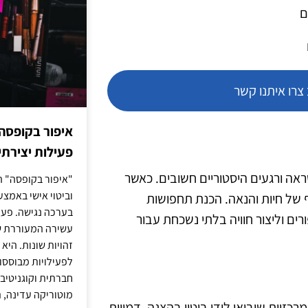
ם
רו איתנו קשר
איפור בקופסה
פעילות יצירתי
אה ורגעים היסטוריים חשובים. כאשר
"איפור בקופסה" ה
וביטוי אישי באמצעו
ף של חיות והנאה. הכנת תחפושות
בערכה נגישה. פעי
ם וליצור חוויה בלתי נשכחת עבור
עשירה המעוררת ש
זהויות שונות. הי
לפעילויות מבוססו
חברתית וקוגניטיב
מוטוריקה עדינה, ת
יות שיבואו לידי ביטוי בהצגה. דמויות