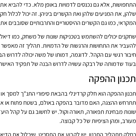
התחפושות, אלא גם נכנסים לדמויות באופן מלא. כדי להביא את 
שלהן, את המניעים שלהן ואת הקשרים ביניהן. זה יכול לכלול ח
המקראי, כמו גם הקשרים ההיסטוריים והתרבותיים שסובבים את 
שחקנים יכולים להשתמש בטכניקות שונות של משחק, כמו דיאלוגי
להעביר את התחושות והרגשות של הדמויות. תהליך זה מאפשר ל
חיבור רגשי עם הקהל. לדוגמה, דמותו של משה יכולה לדרוש הב
בעוד שדמותה של רבקה עשויה לדרוש הבנה של תפקיד האישה
תכנון ההפקה
תכנון ההפקה הוא חלק קרדינלי בהבאת סיפורי התנ"ך למסך או
תתרחש ההצגה, האם מדובר בהפקה באולם, בשטח פתוח או אפי
שונות מבחינת תפאורה, תאורה וקול. יש לחשוב גם על קהל היעד
מעורב, ומהן הציפיות של כל קבוצה.
כחלק מתהליך התכנון, יש לקבוע את התסריט, שיכלול את הדיאלו