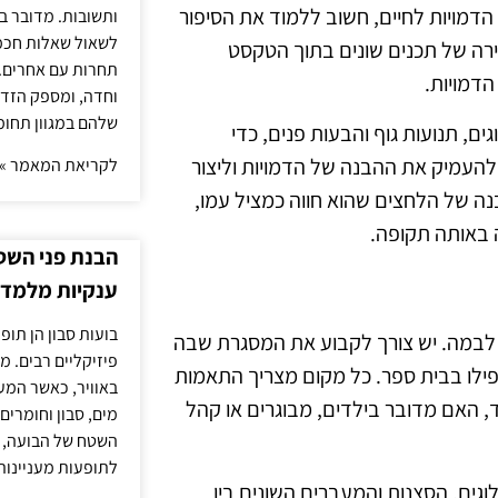
הדמויות לחיים, חשוב ללמוד את הסיפור
ותשובות. מדובר ב
לשאול שאלות חכמו
קירה של תכנים שונים בתוך הטקסט
תחרות עם אחרים. 
הדמויות.
וחדה, ומספק הזד
שלהם במגוון תחומ
ם, תנועות גוף והבעות פנים, כדי
העמיק את ההבנה של הדמויות וליצור
לקריאת המאמר »
נה של הלחצים שהוא חווה כמציל עמו,
 באותה תקופה.
הבנת פני השטח
ענקיות מלמדת
בועות סבון הן תו
 לבמה. יש צורך לקבוע את המסגרת שבה
פיזיקליים רבים. מ
לו בבית ספר. כל מקום מצריך התאמות
באוויר, כאשר המ
, האם מדובר בילדים, מבוגרים או קהל
מים, סבון וחומרים
השטח של הבועה, ה
לתופעות מעניינות
גים, הסצנות והמעברים השונים בין