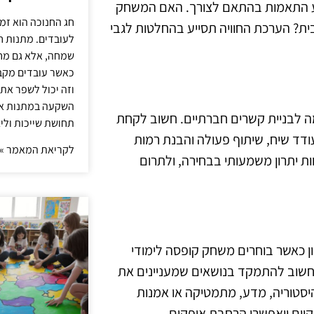
ע התאמות בהתאם לצורך. האם המשחק
חג החנוכה הוא זמ
ית? הערכת החוויה תסייע בהחלטות לגבי
לעובדים. מתנות ח
שמחה, אלא גם מחז
כאשר עובדים מקבל
וזה יכול לשפר את 
השקעה במתנות איכ
ה לבניית קשרים חברתיים. חשוב לקחת
תחושת שייכות וליצ
ד שיח, שיתוף פעולה והבנת רמות
לקריאת המאמר »
ת יתרון משמעותי בבחירה, ולתרום
כאשר בוחרים משחק קופסה לימודי
חשוב להתמקד בנושאים שמעניינים את
יסטוריה, מדע, מתמטיקה או אמנות
הקיים ויאפשרו הרחבת אופקים.