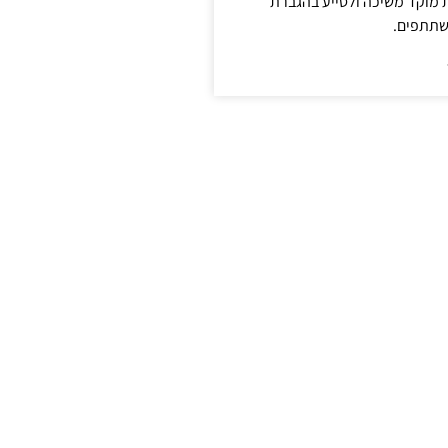
ת מוקד משיכה ולסייע בהגברת
שתתפים.