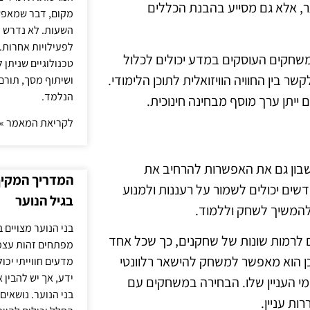
, אלא גם מסייע בהבנת הכללים
מקום, דבר שמאפש
השעות. לא נדרש ז
לפעילויות אחרות. 
שחקים העוסקים במדע יכולים לכלול
טכנולוגיים שניתן 
ר בין החוויה הוויזואלית לתוכן הלימודי.
ושיתוף מסך, תורם
הנלמד.
ייתן ערך מוסף מבחינה חינוכית.
לקריאת המאמר »
בון גם את האפשרות להרחיב את
המדריך המקיף 
ים יכולים לשמור על רעננות ולמנוע
בגיל הנוער
להמשיך לשחק וללמוד.
בני הנוער מצויים 
לרמות שונות של שחקנים, כך שכל אחד
מפתחים זהות עצמי
כן הוא מאפשר למשחק להישאר רלוונטי
מדעים חווייתי יכ
ידע, אך יש להבין 
מי העניין שלו. הבחירה במשחקים עם
בני הנוער. נושאים 
ת עניין.