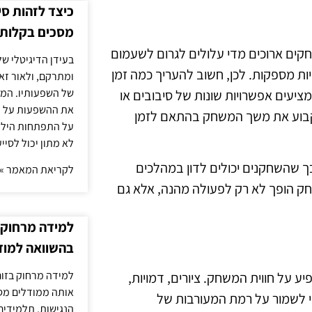
כיצד לזהות ס
מסכים בקלות
קים ארוכים מדי עלולים לגרום לשעמום
בעידן הדיגיטלי של
ות מספקות. לכן, חשוב להעריך כמה זמן
ומתרקם, ולאור זא
של השפעותיו. המעק
עים אפשרויות שונות של סיבובים או
את ההשפעות על הב
לקבוע את משך המשחק בהתאם לזמן
על התפתחות הילד.
לא מתון יכול לסיי
כך שהשחקנים יכולים לדון במהלכים
לקריאת המאמר »
ק הופך לא רק לפעולה מהנה, אלא גם
למידה מרחוק ב
בהשוואה למוד
למידה מרחוק בזום
על חווית המשחק. ציורים, דמויות,
אותה ממודלים מסו
כדי לשמור על רמת המעורבות של
הנגישות. תלמידים