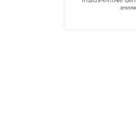
ת מוקד משיכה ולסייע בהגברת
שתתפים.