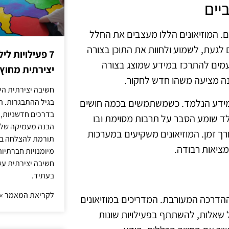
יים
ים. המוזיאונים הללו מעצבים את החלל
לגעת, לשמוע ולחוות את התוכן בצורה
7 פעילויות ל
פעמים להתרכז במידע שמוצג בצורה
יצירתית מחוץ
ינה מציעה משהו חדש לחקור.
חשיבה יצירתית היא
ל המידע הנלמד. כשמשתמשים בכמה חושים
בגיל ההתבגרות. ה
בדרכים חדשניות, 
ילד שומע הסבר על תרבות מסוימת ובו
הבנה מעמיקה של ה
רך זמן. המוזיאונים משקיעים במערכות
תורמת להצלחה בלי
מציאות רבודה.
מיומנויות חברתיות
חשיבה יצירתית עש
בעתיד.
לקריאת המאמר »
ההדרכה המעורבת. המדריכים במוזיאונים
 שאלות, להשתתף בפעילויות שונות