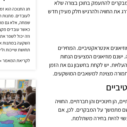
למבקרים להתעמק בתוכן בצורה שלא
חג החנוכה הוא זמ
רג את החוויה ולהרגיש חלק מעידן חדש
לעובדים. מתנות ח
שמחה, אלא גם מחז
כאשר עובדים מקבל
וזה יכול לשפר את 
השקעה במתנות איכ
זיאונים אינטראקטיביים. המחירים
תחושת שייכות וליצ
 ישנם מוזיאונים המציעים הנחות
לקריאת המאמר »
עלויות. יש לקחת בחשבון גם את הזמן
תמורה מצוינת למשאבים המושקעים.
יביים
, הן חינוכיים והן חברתיים. החוויה
ושם מתמשך על המבקרים. לכן, אם
שוי להיות בחירה משתלמת.