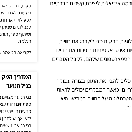
ורמה אידיאלית ליצירת קשרים חברתיים
מקום, דבר שמאפש
השעות. לא נדרש ז
לפעילויות אחרות. 
טכנולוגיים שניתן 
ושיתוף מסך, תורם
גיות חדשות כדי לשדרג את חוויית
הנלמד.
יות אינטראקטיביות הופכות את הביקור
לקריאת המאמר »
רך הסמארטפונים שלהם, לקבל הסברים
המדריך המקיף 
כלים להבין את התוכן בצורה עמוקה
בגיל הנוער
לחיים, כאשר המבקרים יכולים לראות
בני הנוער מצויים 
נולוגיה על החוויה במוזיאון היא
מפתחים זהות עצמי
ה.
מדעים חווייתי יכ
ידע, אך יש להבין 
בני הנוער. נושאים 