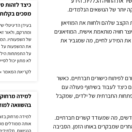
ר את החוויה הכללית. הידע
כיצד לזהות ס
 יותר של הנושאים הנלמדים.
מסכים בקלות
הקצב שלהם ולחוות את המוזיאון
בעידן הדיגיטלי של
צר חוויה מותאמת אישית. המוזיאונים
ומתרקם, ולאור זא
של השפעותיו. המעק
 את המידע לחיים, מה שמגביר את
את ההשפעות על הב
על התפתחות הילד.
לא מתון יכול לסיי
לקריאת המאמר »
ורם לפיתוח כישורים חברתיים. כאשר
ם כיצד לעבוד בשיתוף פעולה עם
תפתחות החברתית של ילדים, שמקבל
למידה מרחוק ב
בהשוואה למוד
למידה מרחוק בזום
חדשים, מה שמעודד קשרים חברתיים.
אותה ממודלים מסו
 אחרים שמבקרים באותו הזמן. הסביבה
הנגישות. תלמידים