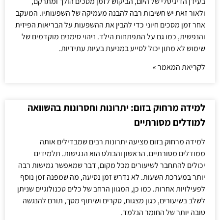
בעידן הדיגיטלי של היום, הביקוש לזמן מסכים הולך ומתרקם,
ולאור זאת יש חשיבות רבה להבנה מעמיקה של השפעותיו. המעקב
אחר זמן מסכים חיוני כדי להבין את ההשפעות על הבריאות הפיזית
והנפשית, כמו גם על התפתחות הילד. זיהוי סימנים מוקדמים של
שימוש לא מתון יכול לסייע במניעת בעיות עתידיות.
לקריאת המאמר »
למידה מרחוק בזום: יתרונות וחסרונות בהשוואה
למודלים מסורתיים
למידה מרחוק בזום מציעה יתרונות רבים שמבדילים אותה
ממודלים מסורתיים. הראשון והבולט הוא הנגישות. תלמידים
יכולים להתחבר לשיעורים מכל מקום, דבר שמאפשר גמישות רבה
יותר במערכת השעות. לא נדרש זמן נסיעה, מה שמפנה זמן נוסף
לפעילויות אחרות. כמו כן, המגוון הרחב של כלים טכנולוגיים שניתן
לשלב בשיעורים, כגון מצגות, סקרים ושיתוף מסך, תורם להנגשה
טובה יותר של החומר הנלמד.