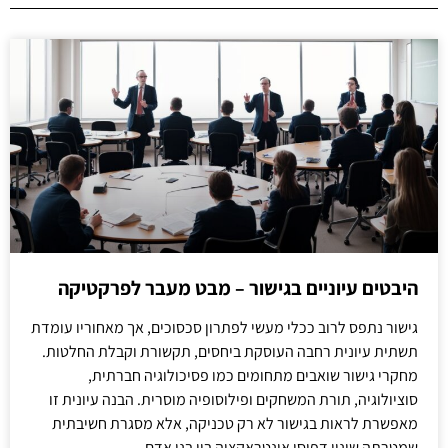
היבטים עיוניים בגישור – מבט מעבר לפרקטיקה
גישור נתפס לרוב ככלי מעשי לפתרון סכסוכים, אך מאחוריו עומדת
תשתית עיונית רחבה העוסקת ביחסים, תקשורת וקבלת החלטות.
מחקרי גישור שואבים מתחומים כמו פסיכולוגיה חברתית,
סוציולוגיה, תורת המשחקים ופילוסופיה מוסרית. הבנה עיונית זו
מאפשרת לראות בגישור לא רק טכניקה, אלא מסגרת חשיבתית
שמטרתה שינוי דפוסי אינטראקציה בין בני אדם.