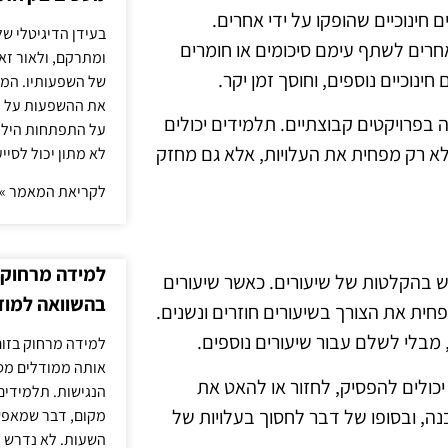
ינוכיים שהופקו על ידי אחרים.
בעידן הדיגיטלי של
רים לשתף עימם סיכומים או חומרים
ומתרקם, ולאור זא
ינוכיים נוספים, וחוסך זמן יקר.
של השפעותיו. המעק
את ההשפעות על הב
בפרויקטים קבוצתיים. תלמידים יכולים
על התפתחות הילד.
לא רק מפחית את העלויות, אלא גם מחזק
לא מתון יכול לסיי
לקריאת המאמר »
למידה מרחוק ב
ש בהקלטות של שיעורים. כאשר שיעורים
בהשוואה למוד
חית את הצורך בשיעורים חוזרים ונשנים.
בלי לשלם עבור שיעורים נוספים.
למידה מרחוק בזום
אותה ממודלים מסו
ולים להפסיק, לחזור או להאט את
הנגישות. תלמידים
ה, ובסופו של דבר לחסוך בעלויות של
מקום, דבר שמאפש
השעות. לא נדרש ז