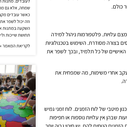
לעובדים. מתנות ח
ר כולם.
שמחה, אלא גם מחז
כאשר עובדים מקבל
וזה יכול לשפר את 
השקעה במתנות איכ
צם עלויות. פלטפורמות ניהול למידה
תחושת שייכות וליצ
סים בצורה מסודרת. השימוש בטכנולוגיות
לקריאת המאמר »
 האישיים של כל תלמיד, ובכך לשפר את
ומעקב אחרי משימות, מה שמפחית את
ה.
ן מיטבי של לוח הזמנים. לוח זמני גמיש
 שבהן אין עלויות נוספות או חפיפות
זמנים הנוחים להם, יש סיכוי גבוה יותר