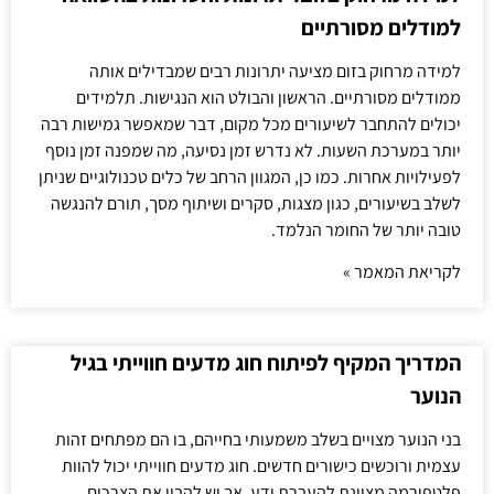
למודלים מסורתיים
למידה מרחוק בזום מציעה יתרונות רבים שמבדילים אותה
ממודלים מסורתיים. הראשון והבולט הוא הנגישות. תלמידים
יכולים להתחבר לשיעורים מכל מקום, דבר שמאפשר גמישות רבה
יותר במערכת השעות. לא נדרש זמן נסיעה, מה שמפנה זמן נוסף
לפעילויות אחרות. כמו כן, המגוון הרחב של כלים טכנולוגיים שניתן
לשלב בשיעורים, כגון מצגות, סקרים ושיתוף מסך, תורם להנגשה
טובה יותר של החומר הנלמד.
לקריאת המאמר »
המדריך המקיף לפיתוח חוג מדעים חווייתי בגיל
הנוער
בני הנוער מצויים בשלב משמעותי בחייהם, בו הם מפתחים זהות
עצמית ורוכשים כישורים חדשים. חוג מדעים חווייתי יכול להוות
פלטפורמה מצוינת להעברת ידע, אך יש להבין את הצרכים