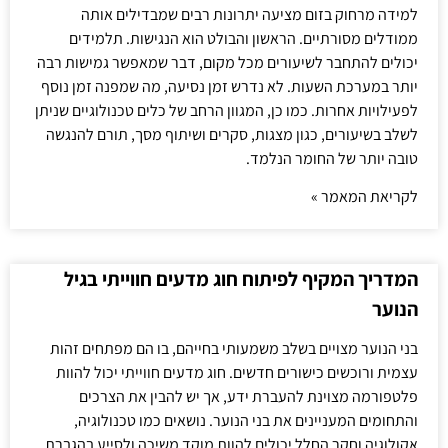
למידה מרחוק בזום מציעה יתרונות רבים שמבדילים אותה
ממודלים מסורתיים. הראשון והבולט הוא הנגישות. תלמידים
יכולים להתחבר לשיעורים מכל מקום, דבר שמאפשר גמישות רבה
יותר במערכת השעות. לא נדרש זמן נסיעה, מה שמפנה זמן נוסף
לפעילויות אחרות. כמו כן, המגוון הרחב של כלים טכנולוגיים שניתן
לשלב בשיעורים, כגון מצגות, סקרים ושיתוף מסך, תורם להנגשה
טובה יותר של החומר הנלמד.
לקריאת המאמר »
המדריך המקיף לפיתוח חוג מדעים חווייתי בגיל
הנוער
בני הנוער מצויים בשלב משמעותי בחייהם, בו הם מפתחים זהות
עצמית ורוכשים כישורים חדשים. חוג מדעים חווייתי יכול להוות
פלטפורמה מצוינת להעברת ידע, אך יש להבין את הצרכים
והתחומים המעניינים את בני הנוער. נושאים כמו טכנולוגיה,
אקולוגיה וחקר החלל יכולים להוות מוקד משיכה ולסייע בהגברת