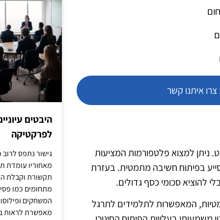
חום
ם
רו איתנו קשר
היבטים עיוניי
לפרקטיקה
נט. ניתן למצוא פלטפורמות המציעות
גישור נתפס לרוב כ
מאחוריו עומדת תש
לסייע בפיתוח חשיבה מתמטית. בעזרת
תקשורת וקבלת החל
לי להוציא סכומי כסף גדולים.
מתחומים כמו פסיכו
המשחקים ופילוסופי
מתמטיות, המאפשרות לתלמידים לתרגל
מאפשרת לראות בג
 משמעותי בעלויות הפיתוח החינוכי.