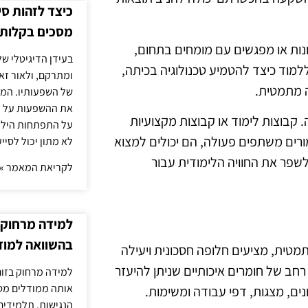
כיצד לזהות ס
מסכים בקלות
ונות או מפגשים עם מומחים בתחום,
בעידן הדיגיטלי של
למוד כיצד להטמיע טכנולוגיה בכיתה,
ומתרקם, ולאור זא
ה מתמטית.
של השפעותיו. המעק
את ההשפעות על הב
 קבוצות לימוד או קבוצות מקצועיות
על התפתחות הילד.
 מורים משתפים פעולה, הם יכולים למצוא
לא מתון יכול לסיי
שפר את החוויה הלימודית עבור
לקריאת המאמר »
למידה מרחוק ב
בהשוואה למוד
תמטית, מציעים חלופה חסכונית ויעילה
רחב של חומרים איכותיים שניתן להיעזר
למידה מרחוק בזום
אותה ממודלים מסו
נים, מצגות, דפי עבודה ומשימות.
הנגישות. תלמידים