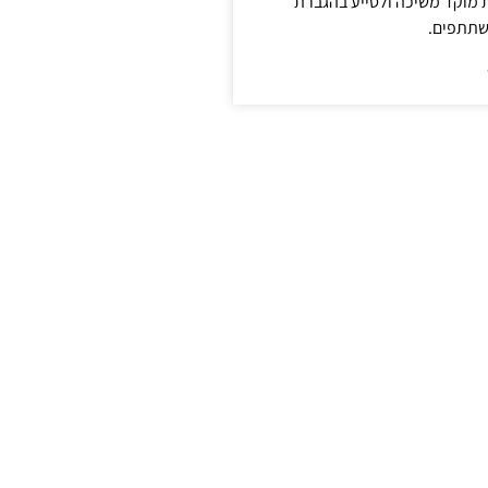
ת מוקד משיכה ולסייע בהגברת
שתתפים.