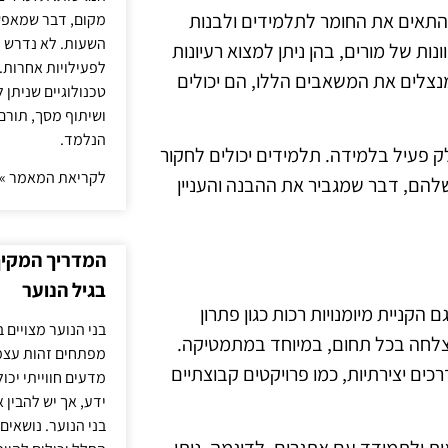
להתאים את החומר לתלמידים ולבנות
מקום, דבר שמאפש
השעות. לא נדרש ז
נות של מורים, בהן ניתן למצוא רעיונות
לפעילויות אחרות. 
נצלים את המשאבים הללו, הם יכולים
טכנולוגיים שניתן 
ושיתוף מסך, תורם
הנלמד.
 פעיל בלמידה. תלמידים יכולים לחקור
לקריאת המאמר »
להם, דבר שמגביר את ההבנה והעניין
המדריך המקיף 
בגיל הנוער
הקניית מיומנויות רכות כגון פתרון
בני הנוער מצויים 
להצלחה בכל תחום, במיוחד במתמטיקה.
מפתחים זהות עצמי
ים יצירתיות, כמו פרויקטים קבוצתיים
מדעים חווייתי יכ
ידע, אך יש להבין 
בני הנוער. נושאים 