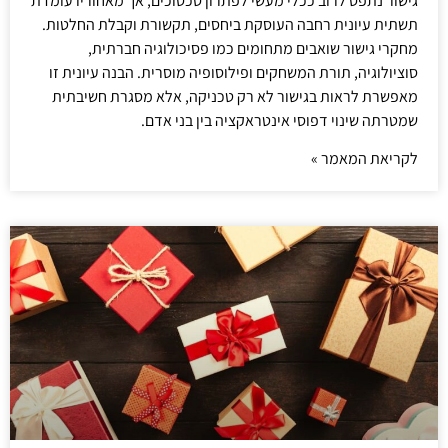
גישור נתפס לרוב ככלי מעשי לפתרון סכסוכים, אך מאחוריו עומדת
תשתית עיונית רחבה העוסקת ביחסים, תקשורת וקבלת החלטות.
מחקרי גישור שואבים מתחומים כמו פסיכולוגיה חברתית,
סוציולוגיה, תורת המשחקים ופילוסופיה מוסרית. הבנה עיונית זו
מאפשרת לראות בגישור לא רק טכניקה, אלא מסגרת חשיבתית
שמטרתה שינוי דפוסי אינטראקציה בין בני אדם.
לקריאת המאמר »