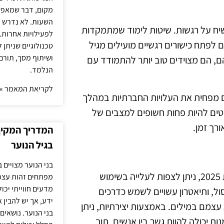
מקום, דבר שמאפש
השעות. לא נדרש ז
שיח על רגשות. שיטות לימוד שמתמקדות
לפעילויות אחרות. 
 לפתח כישורים רגשיים מועילים מגיל
טכנולוגיים שניתן 
ושיתוף מסך, תורם
ם, הם מצוידים טוב יותר להתמודד עם
הנלמד.
לקריאת המאמר »
גם מפחית את העלויות החברתיות במהלך
וטים להיות פחות חשופים למצבים של
ורך זמן.
המדריך המקיף 
בגיל הנוער
בני הנוער מצויים 
אמנות נחשבת ככלי עוצמתי להבנת רגשות ולשיח עליהם. בשנת 2025, ניתן לצפות לעלייה בשימוש
מפתחים זהות עצמי
מדעים חווייתי יכ
סול, ותיאטרון עשויים לשמש כדרכים
ידע, אך יש להבין 
עצמם במילים. באמצעות יצירתיות, ניתן
בני הנוער. נושאים 
ת יכולה להוות גשר בין אנשים, תוך