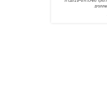
ת מוקד משיכה ולסייע בהגברת
שתתפים.