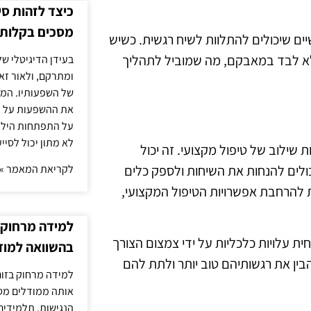
כיצד לזהות ס
מסכים בקלות
ים שיכולים להתלוות לשיח רגשית. כשיש
לא לבד במאבקם, מה שמוביל לתהליך
בעידן הדיגיטלי של
ומתרקם, ולאור זא
של השפעותיו. המעק
את ההשפעות על הב
על התפתחות הילד.
לא מתון יכול לסיי
שילוב של טיפול מקצועי. זה יכול
כולים להנחות את השיחות ולספק כלים
לקריאת המאמר »
רגשות. במציאות של 2025, ניתן לצפות להרחבת אפשרויות הטיפול המקצועי,
למידה מרחוק ב
ת עלויות כלכליות על ידי צמצום הצורך
בהשוואה למוד
הבין את רגשותיהם טוב יותר ולתת להם
למידה מרחוק בזום
אותה ממודלים מסו
הנגישות. תלמידים