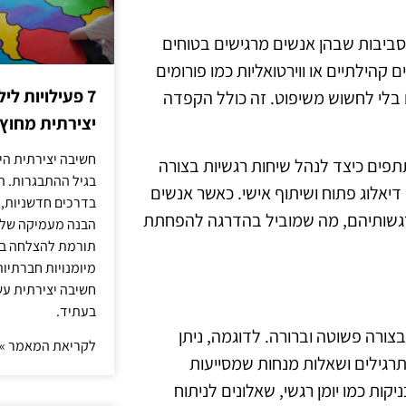
 על רגשות בשנת 2025, חשוב ליצור סביבות שבהן אנשים מרגישים בטוחים
קהילתיים או ווירטואליות כמו פורומים
7 פעילויות ל
בלי לחשוש משיפוט. זה כולל הקפדה
יצירתית מחוץ
חשיבה יצירתית היא
פים כיצד לנהל שיחות רגשיות בצורה
בגיל ההתבגרות. ה
דיאלוג פתוח ושיתוף אישי. כאשר אנשים
בדרכים חדשניות, 
רגשותיהם, מה שמוביל בהדרגה להפחתת
הבנה מעמיקה של ה
תורמת להצלחה בלי
מיומנויות חברתיות
חשיבה יצירתית עש
בעתיד.
צורה פשוטה וברורה. לדוגמה, ניתן
לקריאת המאמר »
תרגילים ושאלות מנחות שמסייעות
ות כמו יומן רגשי, שאלונים לניתוח