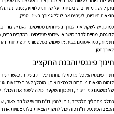
היעילות ביותר לעשות זאת היא לבחון את ההסכמים עם ספקי הש
ניתן להשיג מחירים טובים יותר על שירותי טלוויזיה, אינטרנט ו
תוצאות חיוביות, לעיתים אפילו ללא צורך בשינוי ספק.
כמו כן, יש לשקול את הצורך בשירותים מסוימים. האם יש צורך ב
לדוגמה, מנויים לחדר כושר או שירותי סטרימינג. במקרים רבים, ני
חינמיות, כמו אימונים בבית או שימוש בפלטפורמות פתוחות. זהו
לאורך זמן.
חינוך פיננסי והבנת התקציב
חינוך פיננסי הוא כלי מרכזי להפחתת עלויות בשגרה. כאשר יש 
לזהות הוצאות מיותרות ולצמצם אותן. מומלץ לערוך סדנאות או 
של מושגים כמו ריבית, חיסכון והשקעה יכולה לשפר את היכולת 
כחלק מתהליך הלמידה, ניתן להכין דו"ח חודשי של ההוצאות, 
המצב הפיננסי. דו"ח כזה יכול לחשוף הוצאות בלתי צפויות או 