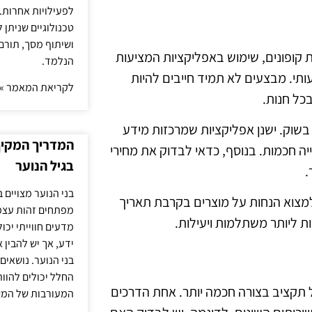
לפעילויות אחרות. 
טכנולוגיים שניתן 
ושיתוף מסך, תורם
ת קופונים, שימוש באפליקציות המציעות
הנלמד.
ותי. מבצעים לא תמיד חייבים להיות
לקריאת המאמר »
בכל חנות.
וק. ישנן אפליקציות שמרכזות מידע
המדריך המקיף 
ה חכמות. בנוסף, כדאי לבדוק את מחירי
בגיל הנוער
.
בני הנוער מצויים 
 למצוא הנחות על מוצרים בקרבת תאריך
מפתחים זהות עצמי
ות ליותר משתלמות ויעילות.
מדעים חווייתי יכ
ידע, אך יש להבין 
בני הנוער. נושאים 
החלל יכולים להוו
ל תקציב בצורה חכמה יותר. אחת הדרכים
המעורבות של המ