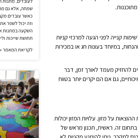
לעובדים. מתנות ח
מתוכננות.
שמחה, אלא גם מחז
כאשר עובדים מקבל
וזה יכול לשפר את 
השקעה במתנות איכ
ימות קנייה לפני הגעה למרכזי קניות
תחושת שייכות וליצ
הנחות, במיוחד בעונות חג או במכירות
לקריאת המאמר »
לים להחזיק מעמד לאורך זמן, דבר
ותיים, גם אם הם יקרים יותר בטווח
צאות על מזון. עלויות המזון יכולות
 בתחום זה. ראשית, תכנון מראש של
כנס למקרר, ניתן להימנע מקניות לא