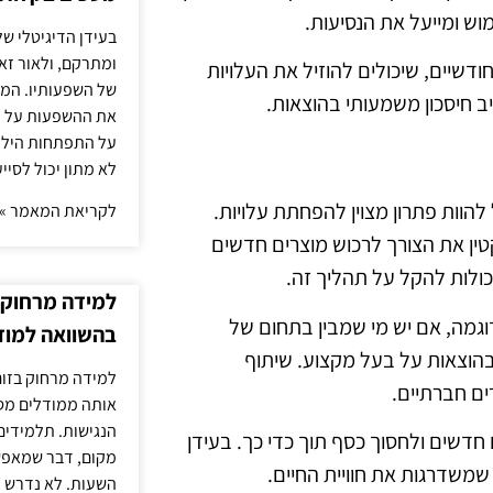
ש ומייעל את הנסיעות.
בעידן הדיגיטלי של
ומתרקם, ולאור זא
חודשיים, שיכולים להוזיל את העלויות
של השפעותיו. המעק
יב חיסכון משמעותי בהוצאות.
את ההשפעות על הב
על התפתחות הילד.
לא מתון יכול לסיי
להוות פתרון מצוין להפחתת עלויות.
לקריאת המאמר »
קטין את הצורך לרכוש מוצרים חדשים
כולות להקל על תהליך זה.
למידה מרחוק ב
לדוגמה, אם יש מי שמבין בתחום של
בהשוואה למוד
בהוצאות על בעל מקצוע. שיתוף
למידה מרחוק בזום
ים חברתיים.
אותה ממודלים מסו
הנגישות. תלמידים
חדשים ולחסוך כסף תוך כדי כך. בעידן
מקום, דבר שמאפש
שמשדרגות את חוויית החיים.
השעות. לא נדרש ז