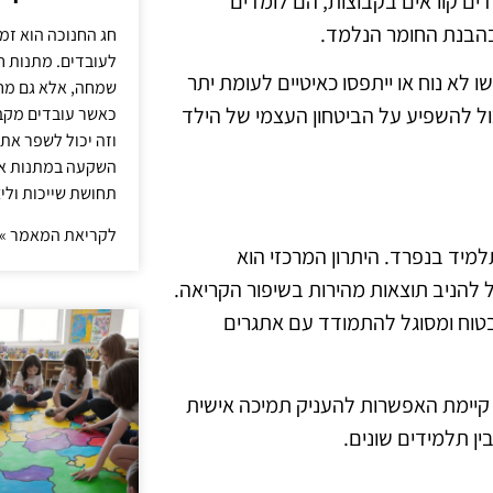
לדים קוראים בקבוצות, הם לומדים
בהבנת החומר הנלמד.
חג החנוכה הוא זמ
לעובדים. מתנות ח
לא נוח או ייתפסו כאיטיים לעומת יתר
שמחה, אלא גם מחז
ול להשפיע על הביטחון העצמי של הילד
כאשר עובדים מקבל
וזה יכול לשפר את 
השקעה במתנות איכ
תחושת שייכות וליצ
לקריאת המאמר »
יד בנפרד. היתרון המרכזי הוא
להניב תוצאות מהירות בשיפור הקריאה.
טוח ומסוגל להתמודד עם אתגרים
י קיימת האפשרות להעניק תמיכה אישית
ן תלמידים שונים.