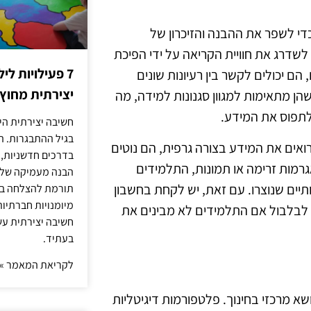
די לשפר את ההבנה והזיכרון של
 לשדרג את חוויית הקריאה על ידי הפיכת
7 פעילויות ל
הם יכולים לקשר בין רעיונות שונים
יצירתית מחוץ
הן מתאימות למגוון סגנונות למידה, מה
תפוס את המידע.
חשיבה יצירתית היא
בגיל ההתבגרות. ה
 רואים את המידע בצורה גרפית, הם נוטים
בדרכים חדשניות, 
גרמות זרימה או תמונות, התלמידים
הבנה מעמיקה של ה
יים שנוצרו. עם זאת, יש לקחת בחשבון
תורמת להצלחה בלי
מיומנויות חברתיות
ל לבלבול אם התלמידים לא מבינים את
חשיבה יצירתית עש
בעתיד.
לקריאת המאמר »
שא מרכזי בחינוך. פלטפורמות דיגיטליות