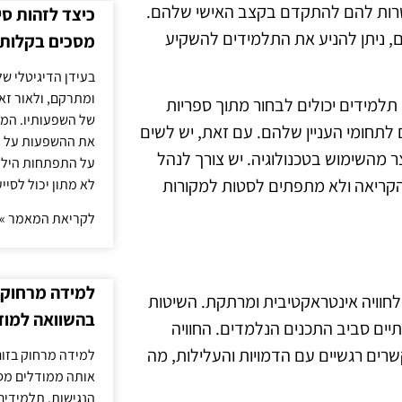
פשרות להם להתקדם בקצב האישי שלהם.
כיצד לזהות ס
ים, ניתן להניע את התלמידים להשקיע
מסכים בקלות
בעידן הדיגיטלי של
ומתרקם, ולאור זא
 תלמידים יכולים לבחור מתוך ספריות
של השפעותיו. המעק
תחומי העניין שלהם. עם זאת, יש לשים
את ההשפעות על הב
ר מהשימוש בטכנולוגיה. יש צורך לנהל
על התפתחות הילד.
הקריאה ולא מתפתים לסטות למקורות
לא מתון יכול לסיי
לקריאת המאמר »
למידה מרחוק ב
לחוויה אינטראקטיבית ומרתקת. השיטות
בהשוואה למוד
תיים סביב התכנים הנלמדים. החוויה
רים רגשיים עם הדמויות והעלילות, מה
למידה מרחוק בזום
אותה ממודלים מסו
הנגישות. תלמידים