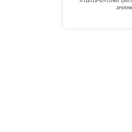
ת מוקד משיכה ולסייע בהגברת
שתתפים.