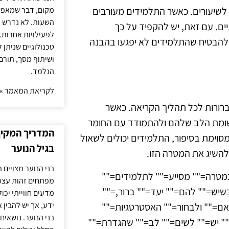
מקום, דבר שמאפש
 לשיעורים. כאשר התלמידים מעורבים
השעות. לא נדרש ז
יים. עם זאת, יש להקפיד על כך
לפעילויות אחרות. 
 להבטיח שהתלמידים לא יפגעו בהבנה
טכנולוגיים שניתן 
ושיתוף מסך, תורם
הנלמד.
לקריאת המאמר »
ורות לכל תהליך הקריאה. כאשר
שומת הלב שלהם ולהתמודד עם החומר
המדריך המקיף 
סוימת בסיפור, התלמידים יכולים לשאול
בגיל הנוער
להשיג את המטרה הזו.
בני הנוער מצויים 
 במטרה="" מסייע="" לתלמידים=""
מפתחים זהות עצמי
כשיש="" להם="" יעד="" ברור,=""
מדעים חווייתי יכ
ידע, אך יש להבין 
ם="" ולבחור="" האסטרטגיות=""
בני הנוער. נושאים 
" יש="" לשים="" לב="" שהגדרת=""