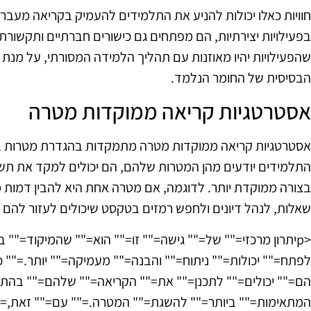
חוויות כאלו יכולות להניע את התלמידים להעמיק בקריאה מעבר
בפעילויות יצירתיות, הם מפתחים גם כישורים חברתיים ותקשורת
שהפעילויות יהיו מאוזנות עם תהליך הלמידה המסורתי, על מנת
הבסיסית של החומר הנלמד.
אסטרטגיות קריאה ממוקדות מטרה
אסטרטגיות קריאה ממוקדות מטרה מתמקדות בהגדרת מטרות בר
התלמידים יודעים מהן המטרות שלהם, הם יכולים למקד את ת
בצורה ממוקדת יותר. לדוגמה, אם מטרה אחת היא להבין דמות מ
שאלות, לנהל דיונים ולחפש רמזים בטקסט שיכולים לעזור להם 
<pיתרון מרכזי="" של="" גישה="" זו="" הוא="" שהמיקוד=""
לפתח="" יכולות="" ניתוח="" והבנה="" מעמיקה="" יותר.="" 
הם="" יכולים="" לתכנן="" את="" הקריאה="" שלהם="" בהתא
המתאימות="" ביותר="" להשגת="" המטרה.="" עם="" זאת,="