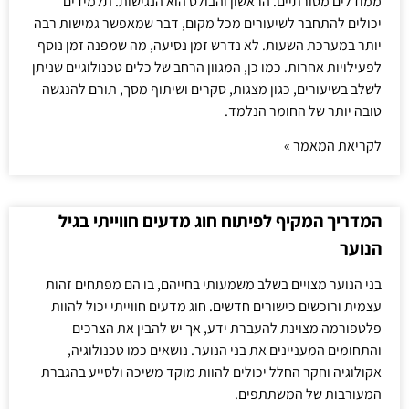
ממודלים מסורתיים. הראשון והבולט הוא הנגישות. תלמידים
יכולים להתחבר לשיעורים מכל מקום, דבר שמאפשר גמישות רבה
יותר במערכת השעות. לא נדרש זמן נסיעה, מה שמפנה זמן נוסף
לפעילויות אחרות. כמו כן, המגוון הרחב של כלים טכנולוגיים שניתן
לשלב בשיעורים, כגון מצגות, סקרים ושיתוף מסך, תורם להנגשה
טובה יותר של החומר הנלמד.
לקריאת המאמר »
המדריך המקיף לפיתוח חוג מדעים חווייתי בגיל
הנוער
בני הנוער מצויים בשלב משמעותי בחייהם, בו הם מפתחים זהות
עצמית ורוכשים כישורים חדשים. חוג מדעים חווייתי יכול להוות
פלטפורמה מצוינת להעברת ידע, אך יש להבין את הצרכים
והתחומים המעניינים את בני הנוער. נושאים כמו טכנולוגיה,
אקולוגיה וחקר החלל יכולים להוות מוקד משיכה ולסייע בהגברת
המעורבות של המשתתפים.