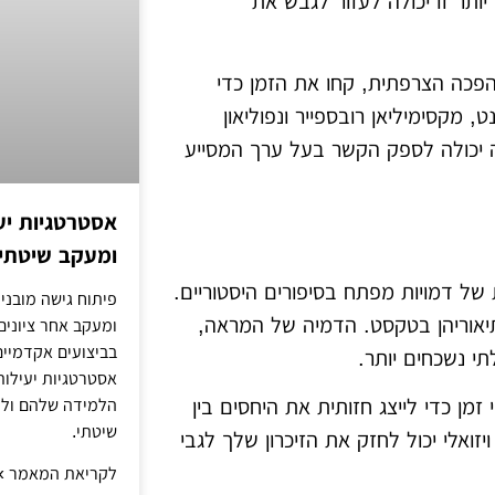
יותר זו יכולה לעזור לגבש את
פכה הצרפתית, קחו את הזמן כדי
מקסימיליאן רובספייר ונפוליאון
 יכולה לספק הקשר בעל ערך המסייע
אסטרטגיות יע
ומעקב שיטתי 
ת של דמויות מפתח בסיפורים היסטוריים.
פיתוח גישה מובני
תיאוריהן בטקסט. הדמיה של המראה,
ומעקב אחר ציונים
בביצועים אקדמיים 
י נשכחים יותר.
אסטרטגיות יעילות
י זמן כדי לייצג חזותית את היחסים בין
הלמידה שלהם ול
שיטתי.
זואלי יכול לחזק את הזיכרון שלך לגבי
לקריאת המאמר »