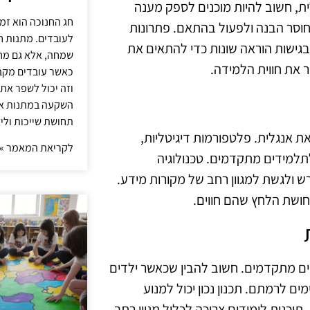
ת, חשוב להיות מוכנים לספק מענה
חג החנוכה הוא זמ
 חוסר הבנה ולפעול בהתאם. פתרונות
לעובדים. מתנות ח
 בגישות הוראה שונות כדי להתאים את
שמחה, אלא גם מחז
ר את חווית הלמידה.
כאשר עובדים מקבל
וזה יכול לשפר את 
השקעה במתנות איכ
תחושת שייכות וליצ
את אנגלית. פלטפורמות דיגיטליות,
לקריאת המאמר »
 לתלמידים מתקדמים. טכנולוגיה
ולגשת למגוון רחב של מקורות מידע.
חושת הלחץ שהם חווים.
דים מתקדמים. חשוב להבין שכאשר ילדים
 לרמתם. תכנון נכון יכול למנוע
תוכנית לימודים צריכה לכלול מגוון רחב