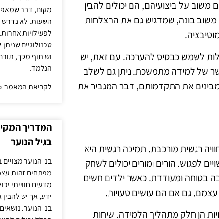
משוב על ביצועיהם, הם יכולים להבין
מקום, דבר שמאפש
משוב בונה, שמדגיש גם את ההצלחות
השעות. לא נדרש ז
לפעילויות אחרות. 
וטיבציה.
טכנולוגיים שניתן 
כולות לשמש כבסיס להערכה. עם זאת, יש
ושיתוף מסך, תורם
הנלמד.
קשר של למידה מתמשכת. ניתן גם לשלב
מבינים את התקדמותם, דבר המגביר את
לקריאת המאמר »
המדריך המקיף 
בגיל הנוער
יה רגשית מורכבת. תמיכה רגשית היא
בני הנוער מצויים 
ים לפגוש. הורים ומורים יכולים לשחק
מפתחים זהות עצמי
ה בטוחה ומעודדת. כאשר ילדים חשים
מדעים חווייתי יכ
עצמם, גם אם הם עושים טעויות.
ידע, אך יש להבין 
בני הנוער. נושאים 
ויות הן חלק מתהליך הלמידה. שיחות