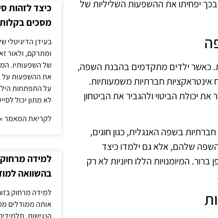
, ובכך יפחיתו את ההשפעות השליליות של
כיצד לזהות ס
מסכים בקלות
פה
בעידן הדיגיטלי של
ומתרקם, ולאור זא
של השפעותיו. המעק
ות. כאשר ילדים מתקדמים בהבנת השפה,
את ההשפעות על הב
 אינטראקציות חברתיות משמעותיות.
על התפתחות הילד.
 את יכולת הביטוי ולהגביר את הביטחון
לא מתון יכול לסיי
לקריאת המאמר »
ברתיות בשפה האנגלית, כגון חוגים,
 השפה שלהם, אלא גם ילמדו כיצד
למידה מרחוק ב
ור. המיומנויות הללו חיוניות לא רק
בהשוואה למוד
למידה מרחוק בזום
ת
אותה ממודלים מסו
הנגישות. תלמידים