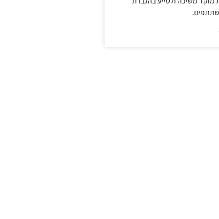
ת מוקד משיכה ולסייע בהגברת
שתתפים.