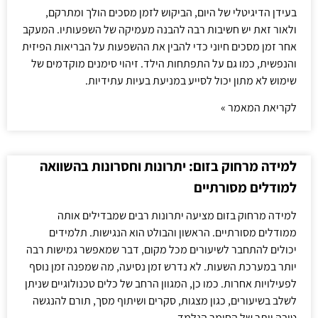
בעידן הדיגיטלי של היום, הביקוש לזמן מסכים הולך ומתרקם,
ולאור זאת יש חשיבות רבה להבנה מעמיקה של השפעותיו. המעקב
אחר זמן מסכים חיוני כדי להבין את ההשפעות על הבריאות הפיזית
והנפשית, כמו גם על התפתחות הילד. זיהוי סימנים מוקדמים של
שימוש לא מתון יכול לסייע במניעת בעיות עתידיות.
לקריאת המאמר »
למידה מרחוק בזום: יתרונות וחסרונות בהשוואה
למודלים מסורתיים
למידה מרחוק בזום מציעה יתרונות רבים שמבדילים אותה
ממודלים מסורתיים. הראשון והבולט הוא הנגישות. תלמידים
יכולים להתחבר לשיעורים מכל מקום, דבר שמאפשר גמישות רבה
יותר במערכת השעות. לא נדרש זמן נסיעה, מה שמפנה זמן נוסף
לפעילויות אחרות. כמו כן, המגוון הרחב של כלים טכנולוגיים שניתן
לשלב בשיעורים, כגון מצגות, סקרים ושיתוף מסך, תורם להנגשה
טובה יותר של החומר הנלמד.