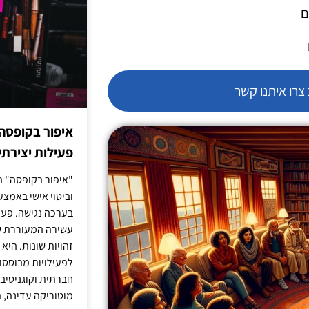
ם
רו איתנו קשר
איפור בקופסה
פעילות יצירתי
"איפור בקופסה" ה
וביטוי אישי באמצעו
בערכה נגישה. פעי
עשירה המעוררת ש
זהויות שונות. הי
לפעילויות מבוססו
חברתית וקוגניטיב
מוטוריקה עדינה, ת