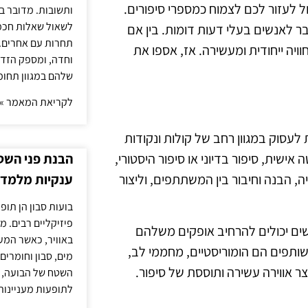
ול לעזור לכם לצמוח כמספרי סיפורים.
ותשובות. מדובר ב
לשאול שאלות חכמו
 לאנשים בעלי דעות דומות. בין אם
תחרות עם אחרים. 
ויה ייחודית ומעשירה. אז, אספו את
וחדה, ומספק הזד
שלהם במגוון תחומ
לקריאת המאמר »
עסוק במגוון רחב של קולות ונקודות
הבנת פני השטח
ישית, סיפור בדיוני או סיפור היסטורי,
ענקיות מלמדת
ה, הבנה וחיבור בין המשתתפים, וליצור
בועות סבון הן תו
פיזיקליים רבים. מ
שים יכולים להרחיב אופקים משלהם
באוויר, כאשר המ
שותפים הם הומוריסטיים, מחממי לב,
מים, סבון וחומרים
ר אווירה עשירה ותוססת של סיפור.
השטח של הבועה, ה
לתופעות מעניינות