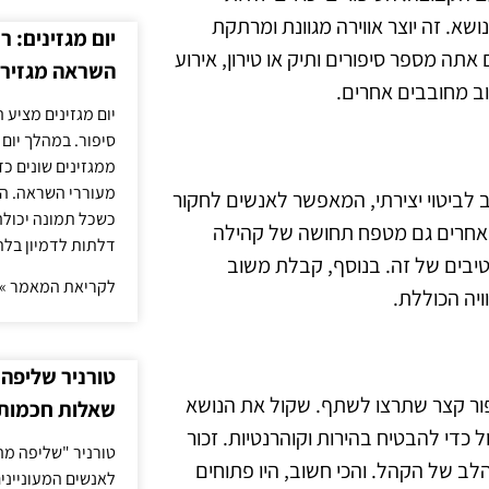
נושא. זה יוצר אווירה מגוונת ומרתקת
יום מגזינים: ר
אתה מספר סיפורים ותיק או טירון, אירוע
השראה מגזירי
 מחובבים אחרים.
יום מגזינים מציע 
סיפור. במהלך יום
ממגזינים שונים כ
מעוררי השראה. ה
לביטוי יצירתי, המאפשר לאנשים לחקור
כשכל תמונה יכולה
ם אחרים גם מטפח תחושה של קהילה
דלתות לדמיון בלת
יבים של זה. בנוסף, קבלת משוב
לקריאת המאמר »
יה הכוללת.
טורניר שליפה 
ור קצר שתרצו לשתף. שקול את הנושא
שאלות חכמות 
כדי להבטיח בהירות וקוהרנטיות. זכור
טורניר "שליפה מה
ב של הקהל. והכי חשוב, היו פתוחים
לאנשים המעונייני