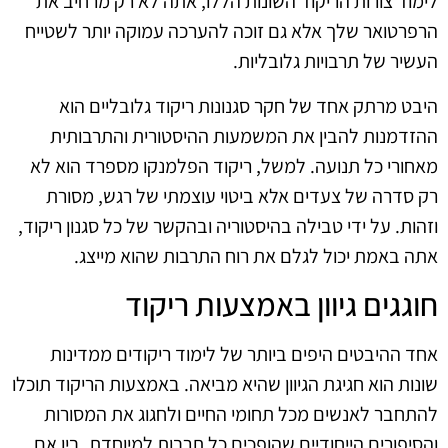
לימוד צורות הריקוד השונות הללו, אתה לא רק מרחיב את
הרפרטואר שלך אלא גם זוכה להערכה עמוקה יותר לשטייח
העשיר של תרבויות גלובליות.
היבט מרתק אחד של חקר סגנונות ריקוד גלובליים הוא
ההזדמנות להבין את המשמעות ההיסטורית והתרבותית
מאחורי כל תנועה. למשל, ריקוד הפלמנקו מספרד הוא לא
רק סדרה של צעדים אלא ביטוי עוצמתי של רגש, מסורת
וזהות. על ידי טבילה בהיסטוריה ובהקשר של כל סגנון ריקוד,
אתה באמת יכול לגלם את רוח התרבות שהוא מייצג.
חוגגים גיוון באמצעות ריקוד
אחד ההיבטים היפים ביותר של לימוד ריקודים ממדינות
שונות הוא חגיגת הגיוון שהיא מביאה. באמצעות הריקוד תוכלו
להתחבר לאנשים מכל תחומי החיים ולחגוג את המסורות
והסיפורים הייחודיים שהופכים כל תרבות למיוחדת. בין אם