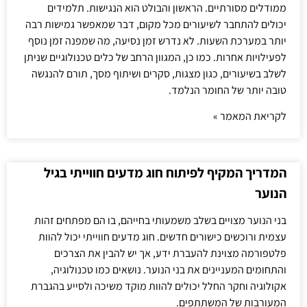
ממודלים מסורתיים. הראשון והבולט הוא הנגישות. תלמידים
יכולים להתחבר לשיעורים מכל מקום, דבר שמאפשר גמישות רבה
יותר במערכת השעות. לא נדרש זמן נסיעה, מה שמפנה זמן נוסף
לפעילויות אחרות. כמו כן, המגוון הרחב של כלים טכנולוגיים שניתן
לשלב בשיעורים, כגון מצגות, סקרים ושיתוף מסך, תורם להנגשה
טובה יותר של החומר הנלמד.
לקריאת המאמר »
המדריך המקיף לפיתוח חוג מדעים חווייתי בגיל
הנוער
בני הנוער מצויים בשלב משמעותי בחייהם, בו הם מפתחים זהות
עצמית ורוכשים כישורים חדשים. חוג מדעים חווייתי יכול להוות
פלטפורמה מצוינת להעברת ידע, אך יש להבין את הצרכים
והתחומים המעניינים את בני הנוער. נושאים כמו טכנולוגיה,
אקולוגיה וחקר החלל יכולים להוות מוקד משיכה ולסייע בהגברת
המעורבות של המשתתפים.