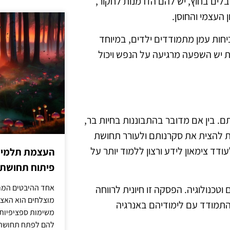
בלים בחוץ, יש להם הזדמנות לחקור,
העצמי והחוסן.
חות עמן מתמודדים ילדים, במיוחד
ת יש השפעה מרגיעה על הנפש ויכול
. בין אם מדובר בהתבוננות בחיות בר,
לות להצית את סקרנותם ולעורר תחושת
דד צימאון לידע ורצון ללמוד יותר על
העצמת תלמידים
פיתוח תחושת א
אחד ההיבטים המרכ
כנולוגיה. הפסקה זו חיונית לרווחה
מוצלחים הוא האצל
התמודד עם לימודיהם באנרגיה
משימות ספציפיות 
להם לפתח תחושת א