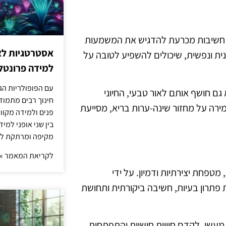
ה חשיבות מכרעת להדגיש את המשמעות
אסטרטגיות לא
פנית ונפשית, שיכולים להשפיע לטובה על
למידה פרונטלי
עם הפופולריות הג
ם חושף אותם לאור טבעי, החיוני
חינוך רבים מתמוד
רה על מחזור שינה-ערות בריא, מסייעת
פנים ולמידה מקוונ
בין שני אופני למי
מקיפה ומרתקת לת
לקריאת המאמר »
טפחת יצירתיות ודמיון. על ידי
 פתרון בעיות, חשיבה ביקורתית ותחושת
מעשי, לקדם חוויות חושיות והתפתחות