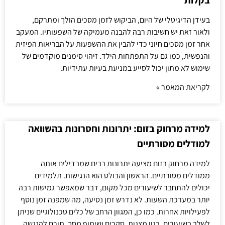
בקלות
בעידן הדיגיטלי של היום, הביקוש לזמן מסכים הולך ומתרקם,
ולאור זאת יש חשיבות רבה להבנה מעמיקה של השפעותיו. המעקב
אחר זמן מסכים חיוני כדי להבין את ההשפעות על הבריאות הפיזית
והנפשית, כמו גם על התפתחות הילד. זיהוי סימנים מוקדמים של
שימוש לא מתון יכול לסייע במניעת בעיות עתידיות.
לקריאת המאמר »
למידה מרחוק בזום: יתרונות וחסרונות בהשוואה
למודלים מסורתיים
למידה מרחוק בזום מציעה יתרונות רבים שמבדילים אותה
ממודלים מסורתיים. הראשון והבולט הוא הנגישות. תלמידים
יכולים להתחבר לשיעורים מכל מקום, דבר שמאפשר גמישות רבה
יותר במערכת השעות. לא נדרש זמן נסיעה, מה שמפנה זמן נוסף
לפעילויות אחרות. כמו כן, המגוון הרחב של כלים טכנולוגיים שניתן
לשלב בשיעורים, כגון מצגות, סקרים ושיתוף מסך, תורם להנגשה