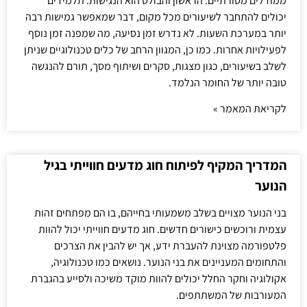
ממודלים מסורתיים. הראשון והבולט הוא הנגישות. תלמידים
יכולים להתחבר לשיעורים מכל מקום, דבר שמאפשר גמישות רבה
יותר במערכת השעות. לא נדרש זמן נסיעה, מה שמפנה זמן נוסף
לפעילויות אחרות. כמו כן, המגוון הרחב של כלים טכנולוגיים שניתן
לשלב בשיעורים, כגון מצגות, סקרים ושיתוף מסך, תורם להנגשה
טובה יותר של החומר הנלמד.
לקריאת המאמר »
המדריך המקיף לפיתוח חוג מדעים חווייתי בגיל
הנוער
בני הנוער מצויים בשלב משמעותי בחייהם, בו הם מפתחים זהות
עצמית ורוכשים כישורים חדשים. חוג מדעים חווייתי יכול להוות
פלטפורמה מצוינת להעברת ידע, אך יש להבין את הצרכים
והתחומים המעניינים את בני הנוער. נושאים כמו טכנולוגיה,
אקולוגיה וחקר החלל יכולים להוות מוקד משיכה ולסייע בהגברת
המעורבות של המשתתפים.